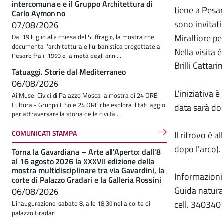
intercomunale e il Gruppo Architettura di
tiene a Pesar
Carlo Aymonino
sono invitati
07/08/2026
Miralfiore pe
Dal 19 luglio alla chiesa del Suffragio, la mostra che
documenta l'architettura e l’urbanistica progettate a
Nella visita 
Pesaro fra il 1969 e la metà degli anni...
Brilli Cattarin
Tatuaggi. Storie dal Mediterraneo
06/08/2026
L'iniziativa
Ai Musei Civici di Palazzo Mosca la mostra di 24 ORE
Cultura - Gruppo Il Sole 24 ORE che esplora il tatuaggio
data sarà d
per attraversare la storia delle civiltà...
COMUNICATI STAMPA
Il ritrovo è a
dopo l'arco).
Torna la Gavardiana – Arte all'Aperto: dall'8
al 16 agosto 2026 la XXXVII edizione della
mostra multidisciplinare tra via Gavardini, la
Informazioni
corte di Palazzo Gradari e la Galleria Rossini
Guida natura
06/08/2026
cell. 34034
L’inaugurazione: sabato 8, alle 18,30 nella corte di
palazzo Gradari