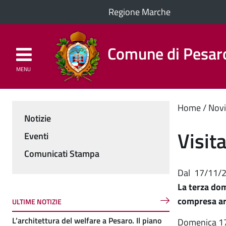
Regione Marche
Comune di Pesar
MENU
Homepage
Il Comune
Cont
Home
Novi
Notizie
Menu
princ
Visit
Eventi
Comunicati Stampa
Dal
17/11/
La terza dom
compresa are
ULTIME NOTIZIE
L’architettura del welfare a Pesaro. Il piano
Domenica 17