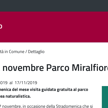
o
Aree Tematiche
La Città
Amministrazione Trasparent
enuto
tà in Comune
Dettaglio
ipale
a novembre Parco Miralfior
2019
al
17/11/2019
enica del mese visita guidata gratuita al parco
a naturalistica.
 novembre, in occasione della Stradomenica che si