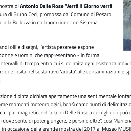
mostra di
Antonio Delle Rose ‘Verrà il Giorno verrà
ura di Bruno Ceci, promossa dal Comune di Pesaro
o alla Bellezza in collaborazione con Sistema
andi olii e disegni, l’artista pesarese espone
donne e uomini che rappresentano - in forma
i intervalli di tempo entro cui si delimita ogni esistenza indiv
zione insita nel sostantivo ‘artista’ alle contaminazioni e s
.
azione dipinta dichiara apertamente una sentimentale lontan
me momenti meteorologici, bensì come punti di delimitazione
o i poli magnetici dell’arte di Delle Rose a cui egli non può 
in dove sente di poter giungere, e persino oltre”, così Marilen
, in occasione della grande mostra del 2017 al Museo MUSINF