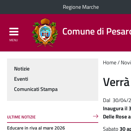
Regione Marche
Comune di Pesar
MENU
Homepage
Il Comune
Cont
Home
Novi
Notizie
Menu
princ
Verrà 
Eventi
Comunicati Stampa
Dal
30/04/
Inaugura il 
Delle Rose a
ULTIME NOTIZIE
Educare in riva al mare 2026
Sabato
30 ap