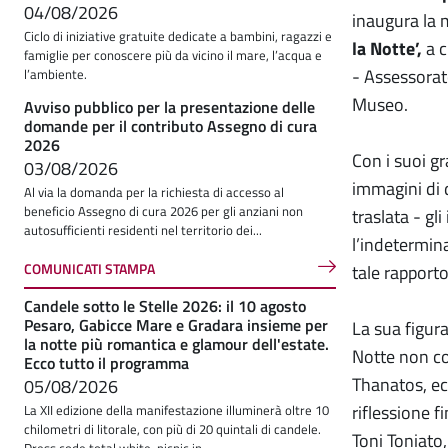
04/08/2026
inaugura la 
Ciclo di iniziative gratuite dedicate a bambini, ragazzi e
la Notte’,
a c
famiglie per conoscere più da vicino il mare, l’acqua e
- Assessorat
l’ambiente.
Museo.
Avviso pubblico per la presentazione delle
domande per il contributo Assegno di cura
2026
Con i suoi gr
03/08/2026
immagini di 
Al via la domanda per la richiesta di accesso al
beneficio Assegno di cura 2026 per gli anziani non
traslata - gl
autosufficienti residenti nel territorio dei...
l’indetermina
COMUNICATI STAMPA
tale rapporto
Candele sotto le Stelle 2026: il 10 agosto
Pesaro, Gabicce Mare e Gradara insieme per
La sua figur
la notte più romantica e glamour dell'estate.
Notte non co
Ecco tutto il programma
Thanatos, ecc
05/08/2026
riflessione f
La XII edizione della manifestazione illuminerà oltre 10
chilometri di litorale, con più di 20 quintali di candele.
Toni Toniato