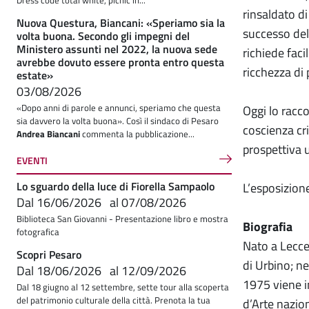
Dress code total white, picnic in...
rinsaldato d
Nuova Questura, Biancani: «Speriamo sia la
successo del 
volta buona. Secondo gli impegni del
Ministero assunti nel 2022, la nuova sede
richiede fac
avrebbe dovuto essere pronta entro questa
ricchezza di 
estate»
03/08/2026
«Dopo anni di parole e annunci, speriamo che questa
Oggi lo racc
sia davvero la volta buona». Così il sindaco di Pesaro
coscienza cri
Andrea Biancani
commenta la pubblicazione...
prospettiva u
EVENTI
Lo sguardo della luce di Fiorella Sampaolo
L’esposizione
Dal
16/06/2026
al
07/08/2026
Biblioteca San Giovanni - Presentazione libro e mostra
Biografia
fotografica
Nato a Lecce 
Scopri Pesaro
di Urbino; ne
Dal
18/06/2026
al
12/09/2026
1975 viene i
Dal 18 giugno al 12 settembre, sette tour alla scoperta
del patrimonio culturale della città. Prenota la tua
d’Arte nazion