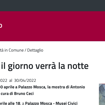
o
Aree Tematiche
La Città
Amministrazione Trasparent
enuto
tà in Comune
Dettaglio
ipale
il giorno verrà la notte
2022
al
30/04/2022
30 aprile a Palazzo Mosca, la mostra di Antonio
 cura di Bruno Ceci
rile alle 18
, a
Palazzo Mosca - Musei Civici