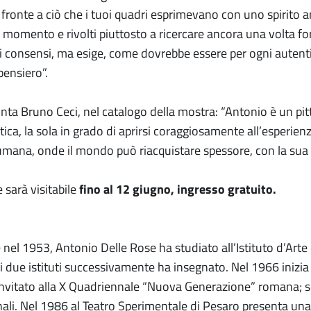
i fronte a ciò che i tuoi quadri esprimevano con uno spirito
momento e rivolti piuttosto a ricercare ancora una volta for
ili consensi, ma esige, come dovrebbe essere per ogni autenti
pensiero”.
onta Bruno Ceci, nel catalogo della mostra: “Antonio è un pi
tica, la sola in grado di aprirsi coraggiosamente all’esperienza
mana, onde il mondo può riacquistare spessore, con la sua par
 sarà visitabile
fino al 12 giugno, ingresso gratuito.
nel 1953, Antonio Delle Rose ha studiato all’Istituto d’Arte di
i due istituti successivamente ha insegnato. Nel 1966 inizia 
nvitato alla X Quadriennale “Nuova Generazione” romana; seg
ali. Nel 1986 al Teatro Sperimentale di Pesaro presenta una s