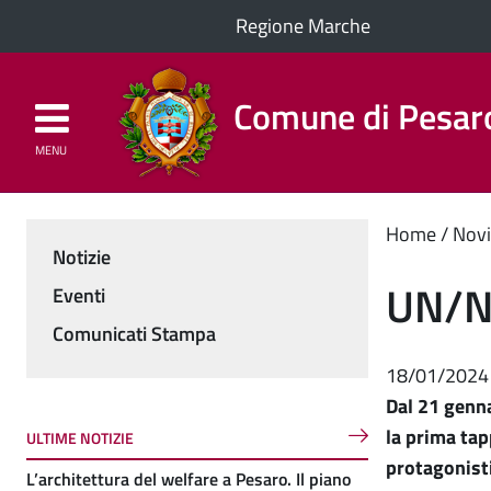
Regione Marche
Comune di Pesar
MENU
Homepage
Il Comune
Cont
Home
Novi
Notizie
Menu
princ
UN/N
Eventi
Comunicati Stampa
18/01/2024
Dal 21 genna
la prima ta
ULTIME NOTIZIE
protagonisti
L’architettura del welfare a Pesaro. Il piano