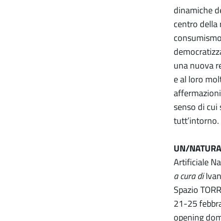
dinamiche del
centro della 
consumismo, 
democratizza
una nuova ret
e al loro mo
affermazioni
senso di cui
tutt’intorno
UN/NATURA
Artificiale
a cura di
Ivan
Spazio TORRS
21-25 febbr
opening dom