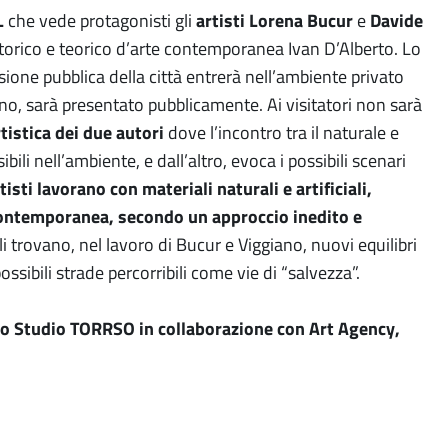
L
che vede protagonisti gli
artisti Lorena Bucur
e
Davide
 storico e teorico d’arte contemporanea Ivan D’Alberto. Lo
ione pubblica della città entrerà nell’ambiente privato
giano, sarà presentato pubblicamente. Ai visitatori non sarà
tistica dei due autori
dove l’incontro tra il naturale e
bili nell’ambiente, e dall’altro, evoca i possibili scenari
isti lavorano con materiali naturali e artificiali,
 contemporanea, secondo un approccio inedito e
 trovano, nel lavoro di Bucur e Viggiano, nuovi equilibri
possibili strade percorribili come vie di “salvezza”.
llo Studio TORRSO in collaborazione con Art Agency,