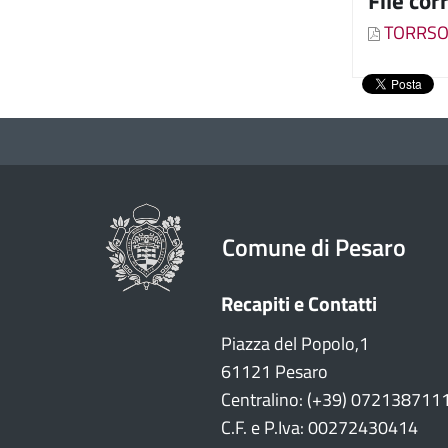
File cor
TORRSO
Comune di Pesaro
Recapiti e Contatti
Piazza del Popolo,1
61121 Pesaro
Centralino: (+39) 072138711
C.F. e P.Iva: 00272430414