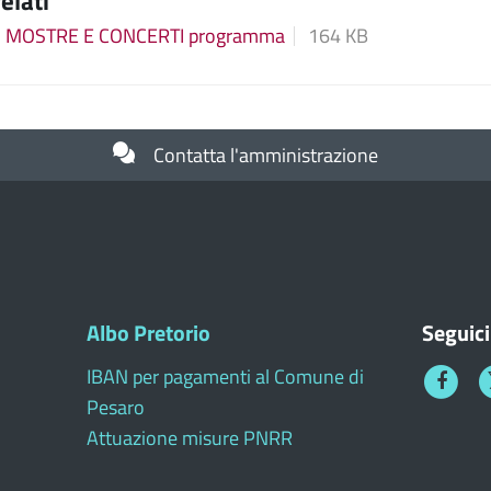
relati
 MOSTRE E CONCERTI programma
164 KB
Contatta l'amministrazione
Albo Pretorio
Seguici
IBAN per pagamenti al Comune di
Faceboo
T
Pesaro
1
Attuazione misure PNRR