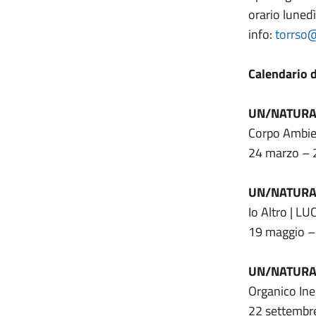
orario luned
info:
torrso
Calendario 
UN/NATURAL
Corpo Ambie
24 marzo – 2
UN/NATURAL
Io Altro | 
19 maggio –
UN/NATURAL
Organico In
22 settembr