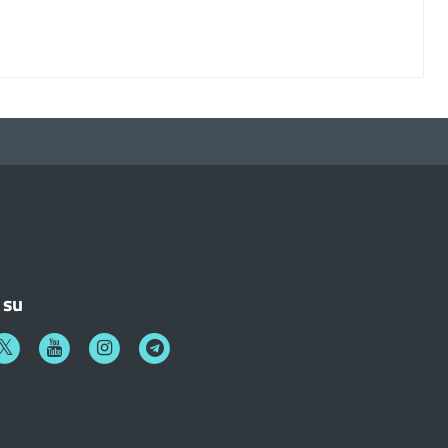
 su
k
witter
Youtube
Instagram
Telegram