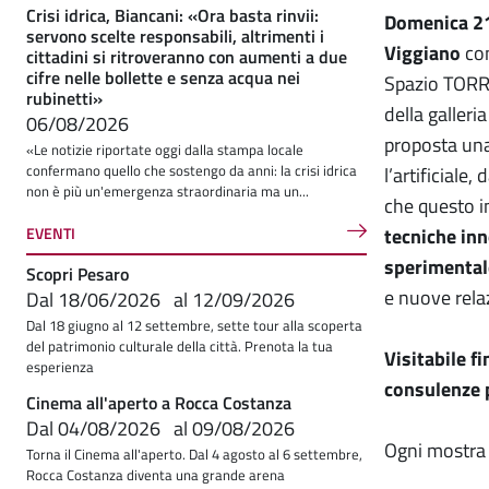
Crisi idrica, Biancani: «Ora basta rinvii:
Domenica 21
servono scelte responsabili, altrimenti i
Viggiano
co
cittadini si ritroveranno con aumenti a due
cifre nelle bollette e senza acqua nei
Spazio TORRS
rubinetti»
della galleri
06/08/2026
proposta un
«Le notizie riportate oggi dalla stampa locale
confermano quello che sostengo da anni: la crisi idrica
l’artificiale
non è più un'emergenza straordinaria ma un...
che questo i
EVENTI
tecniche inn
sperimental
Scopri Pesaro
e nuove rela
Dal
18/06/2026
al
12/09/2026
Dal 18 giugno al 12 settembre, sette tour alla scoperta
del patrimonio culturale della città. Prenota la tua
Visitabile f
esperienza
consulenze p
Cinema all'aperto a Rocca Costanza
Dal
04/08/2026
al
09/08/2026
Ogni mostra
Torna il Cinema all'aperto. Dal 4 agosto al 6 settembre,
Rocca Costanza diventa una grande arena