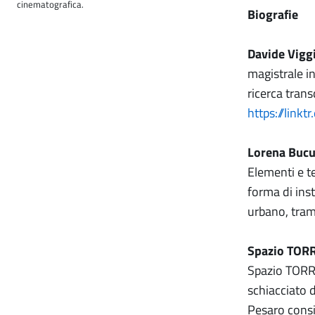
cinematografica.
Biografie
Davide Vigg
magistrale in
ricerca trans
https://linkt
Lorena Buc
Elementi e t
forma di inst
urbano, trami
Spazio TOR
Spazio TORRS
schiacciato d
Pesaro consis