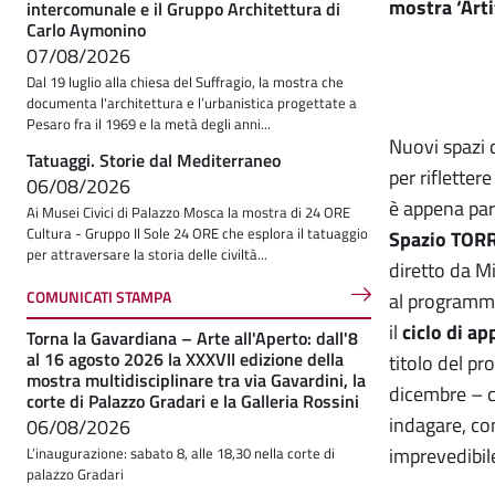
mostra ‘Artif
intercomunale e il Gruppo Architettura di
Carlo Aymonino
07/08/2026
Dal 19 luglio alla chiesa del Suffragio, la mostra che
documenta l'architettura e l’urbanistica progettate a
Pesaro fra il 1969 e la metà degli anni...
Nuovi spazi 
Tatuaggi. Storie dal Mediterraneo
per rifletter
06/08/2026
è appena par
Ai Musei Civici di Palazzo Mosca la mostra di 24 ORE
Cultura - Gruppo Il Sole 24 ORE che esplora il tatuaggio
Spazio TO
per attraversare la storia delle civiltà...
diretto da Mi
COMUNICATI STAMPA
al programma
il
ciclo di a
Torna la Gavardiana – Arte all'Aperto: dall'8
al 16 agosto 2026 la XXXVII edizione della
titolo del pr
mostra multidisciplinare tra via Gavardini, la
dicembre – c
corte di Palazzo Gradari e la Galleria Rossini
indagare, con
06/08/2026
imprevedibile
L’inaugurazione: sabato 8, alle 18,30 nella corte di
palazzo Gradari