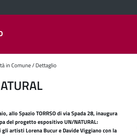
o
Aree Tematiche
La Città
Amministrazione Trasparent
enuto
tà in Comune
Dettaglio
ipale
ATURAL
io, allo Spazio TORRSO di via Spada 28, inaugura
ppa del progetto espositivo UN/NATURAL:
 gli artisti Lorena Bucur e Davide Viggiano con la