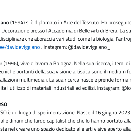
iano
(1994) si è diplomato in Arte del Tessuto. Ha proseguit
 Decorazione presso l’Accademia di Belle Arti di Brera. La sua
disciplinare che abbraccia vari studi come la biologia, l’antrop
r.ee/davideviggiano
. Instagram: @davideviggiano_
ur
(1996), vive e lavora a Bologna. Nella sua ricerca, i temi di
ecniche portanti della sua visione artistica sono il medium f
allazioni multimediali. La sua ricerca nasce e prende forma ne
te l'utilizzo di materiali industriali ed edilizi. Instagram: @
RSO
O è un luogo di sperimentazione. Nasce il 16 giugno 2023 
alle dinamiche tardo capitalistiche che lo hanno portato alla 
te nel creare uno spazio dedicato alle arti visive aperto alla c