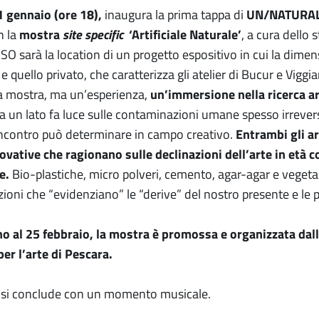
 gennaio (ore 18),
inaugura la prima tappa di
UN/NATURA
n la
mostra
site specific
‘Artificiale Naturale’
, a cura dello
O sarà la location di un progetto espositivo in cui la dimens
a e quello privato, che caratterizza gli atelier di Bucur e Vig
a mostra, ma un’esperienza,
un’immersione nella ricerca ar
, da un lato fa luce sulle contaminazioni umane spesso irreversi
ncontro può determinare in campo creativo.
Entrambi gli art
ovative che ragionano sulle declinazioni dell’arte in età
e.
Bio-plastiche, micro polveri, cemento, agar-agar e vegetali
zioni che “evidenziano” le “derive” del nostro presente e le 
ino al 25 febbraio, la mostra è promossa e organizzata da
er l’arte di Pescara.
 si conclude con un momento musicale.