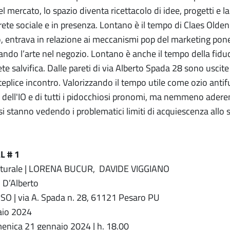
 mercato, lo spazio diventa ricettacolo di idee, progetti e la
rete sociale e in presenza. Lontano è il tempo di Claes Olden
entrava in relazione ai meccanismi pop del marketing pon
ndo l’arte nel negozio. Lontano è anche il tempo della fiduc
e salvifica. Dalle pareti di via Alberto Spada 28 sono uscite
lteplice incontro. Valorizzando il tempo utile come ozio an
 dell'IO e di tutti i pidocchiosi pronomi, ma nemmeno ader
 si stanno vedendo i problematici limiti di acquiescenza all
.
L # 1
 Naturale | LORENA BUCUR, DAVIDE VIGGIANO
 D’Alberto
O | via A. Spada n. 28, 61121 Pesaro PU
aio 2024
enica 21 gennaio 2024 | h. 18.00