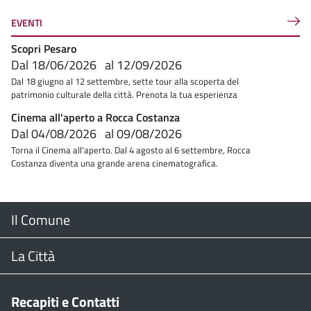
EVENTI
Scopri Pesaro
Dal
18/06/2026
al
12/09/2026
Dal 18 giugno al 12 settembre, sette tour alla scoperta del
patrimonio culturale della città. Prenota la tua esperienza
Cinema all'aperto a Rocca Costanza
Dal
04/08/2026
al
09/08/2026
Torna il Cinema all'aperto. Dal 4 agosto al 6 settembre, Rocca
Costanza diventa una grande arena cinematografica.
Menu
Il Comune
Footer
Il Sindaco
La Città
Giunta Comunale
Web Cam
Recapiti e Contatti