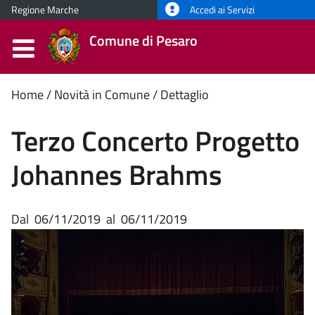
Regione Marche
Accedi ai Servizi
Comune di Pesaro
Contenuto
Home
Novità in Comune
Dettaglio
principale
Terzo Concerto Progetto
Johannes Brahms
Dal
06/11/2019
al
06/11/2019