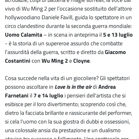
vivo di Wu Ming 2 per l’occasione sostituito dell’attore
hollywoodiano Daniele Favill, guida lo spettatore in un
circo clandestino durante la seconda guerra mondiale:
Uomo Calamita
– in scena in anteprima il
5 e 13 luglio
- è la storia di un supereroe assurdo che combatte
l’assurdità della guerra, scritto e diretto da
Giacomo
Costantini
con
Wu Ming 2
e
Cloyne
.
Cosa succede nella vita di un giocoliere? Gli spettatori
possono ascoltare in
Love is in the air
di
Andrea
Farnetani
il
7 e 14 luglio
i pensieri dell'artista che si
esibisce per il loro divertimento; scoprendo così che,
dietro la facciata brillante e rassicurante del performer,
si cela l'uomo con la sua giostra di dubbi e ossessioni,
una colossale ansia da prestazione e un dualismo
atavico tra successo e fallimento. Uno spettacolo per