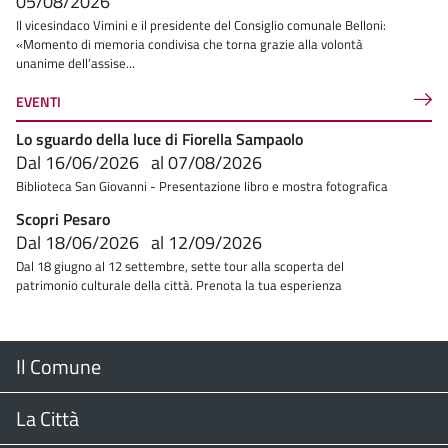
05/08/2026
Il vicesindaco Vimini e il presidente del Consiglio comunale Belloni:
«Momento di memoria condivisa che torna grazie alla volontà
unanime dell’assise...
EVENTI
Lo sguardo della luce di Fiorella Sampaolo
Dal
16/06/2026
al
07/08/2026
Biblioteca San Giovanni - Presentazione libro e mostra fotografica
Scopri Pesaro
Dal
18/06/2026
al
12/09/2026
Dal 18 giugno al 12 settembre, sette tour alla scoperta del
patrimonio culturale della città. Prenota la tua esperienza
Menu
Il Comune
Footer
Il Sindaco
La Città