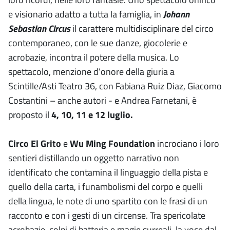
e visionario adatto a tutta la famiglia, in
Johann
Sebastian Circus
il carattere multidisciplinare del circo
contemporaneo, con le sue danze, giocolerie e
acrobazie, incontra il potere della musica. Lo
spettacolo, menzione d’onore della giuria a
Scintille/Asti Teatro 36, con Fabiana Ruiz Diaz, Giacomo
Costantini – anche autori - e Andrea Farnetani, è
proposto il
4, 10, 11 e 12 luglio.
Circo El Grito
e
Wu Ming Foundation
incrociano i loro
sentieri distillando un oggetto narrativo non
identificato che contamina il linguaggio della pista e
quello della carta, i funambolismi del corpo e quelli
della lingua, le note di uno spartito con le frasi di un
racconto e con i gesti di un circense. Tra spericolate
acrobazie, colpi di batteria e magie surreali, la voce dal