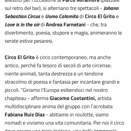
sul retro del bar), si alternano tre spettacoli -
Johann
Sebastian Circus
e
Uomo Calamita
di
Circo El Grito
e
Love is in the air
di
Andrea Farnetani
- che, tra
divertimento, poesia, stupore e magia, animeranno le
serate estive pesaresi.
Circo El Grito
è circo contemporaneo, ma anche
antico, perché fa tesoro di secoli di arte circense;
niente animali, tanta destrezza e un tendone
stracolmo di poesia e fantasia per incantare grandi e
piccoli. “Giriamo l’Europa esibendoci nel nostro
chapiteau - afferma
Giacomo Costantini,
artista
multidisciplinare anima del gruppo con l’acrobata
Fabiana Ruiz Diaz
- abitiamo in roulotte, siamo
nomadi e viviamo una vita comunitaria. Per noi il circo
deve essere una terra lontana, una bolla temporale