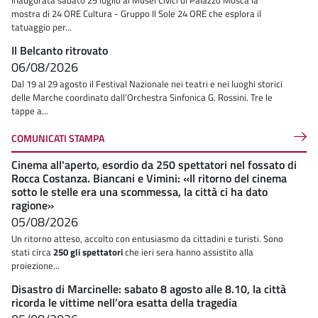
Inaugurata sabato 25 luglio ai Musei Civici di Palazzo Mosca la
mostra di 24 ORE Cultura - Gruppo Il Sole 24 ORE che esplora il
tatuaggio per...
Il Belcanto ritrovato
06/08/2026
Dal 19 al 29 agosto il Festival Nazionale nei teatri e nei luoghi storici
delle Marche coordinato dall’Orchestra Sinfonica G. Rossini. Tre le
tappe a...
COMUNICATI STAMPA
Cinema all'aperto, esordio da 250 spettatori nel fossato di
Rocca Costanza. Biancani e Vimini: «Il ritorno del cinema
sotto le stelle era una scommessa, la città ci ha dato
ragione»
05/08/2026
Un ritorno atteso, accolto con entusiasmo da cittadini e turisti. Sono
stati circa
250 gli spettatori
che ieri sera hanno assistito alla
proiezione...
Disastro di Marcinelle: sabato 8 agosto alle 8.10, la città
ricorda le vittime nell’ora esatta della tragedia