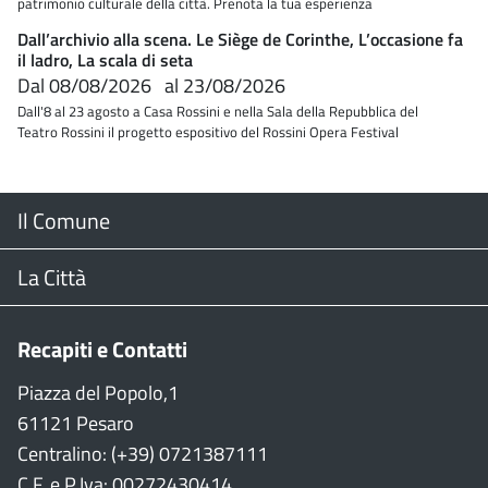
patrimonio culturale della città. Prenota la tua esperienza
Dall’archivio alla scena. Le Siège de Corinthe, L’occasione fa
il ladro, La scala di seta
Dal
08/08/2026
al
23/08/2026
Dall'8 al 23 agosto a Casa Rossini e nella Sala della Repubblica del
Teatro Rossini il progetto espositivo del Rossini Opera Festival
Menu
Il Comune
Footer
Il Sindaco
La Città
Giunta Comunale
Web Cam
Recapiti e Contatti
Consiglio Comunale
Stradario
Piazza del Popolo,1
61121 Pesaro
CON
WiFi
Centralino: (+39) 0721387111
C.F. e P.Iva: 00272430414