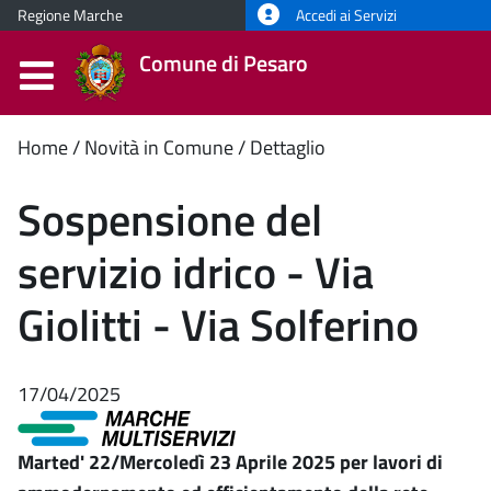
Regione Marche
Accedi ai Servizi
Comune di Pesaro
Contenuto
Home
Novità in Comune
Dettaglio
principale
Sospensione del
servizio idrico - Via
Giolitti - Via Solferino
17/04/2025
Marted' 22/Mercoledì 23 Aprile 2025 per lavori di