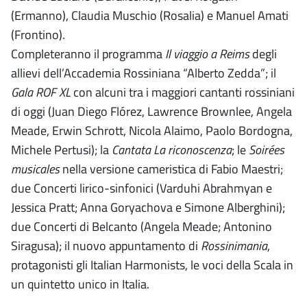
(Ermanno), Claudia Muschio (Rosalia) e Manuel Amati
(Frontino).
Completeranno il programma
Il viaggio a Reims
degli
allievi dell’Accademia Rossiniana “Alberto Zedda”; il
Gala ROF XL
con alcuni tra i maggiori cantanti rossiniani
di oggi (Juan Diego Flórez, Lawrence Brownlee, Angela
Meade, Erwin Schrott, Nicola Alaimo, Paolo Bordogna,
Michele Pertusi); la
Cantata La riconoscenza
; le
Soirées
musicales
nella versione cameristica di Fabio Maestri;
due Concerti lirico-sinfonici (Varduhi Abrahmyan e
Jessica Pratt; Anna Goryachova e Simone Alberghini);
due Concerti di Belcanto (Angela Meade; Antonino
Siragusa); il nuovo appuntamento di
Rossinimania
,
protagonisti gli Italian Harmonists, le voci della Scala in
un quintetto unico in Italia.