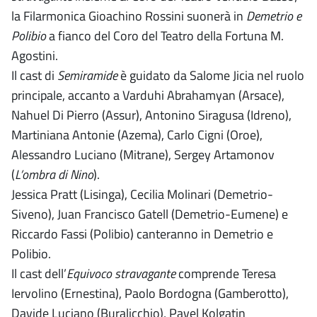
la Filarmonica Gioachino Rossini suonerà in
Demetrio e
Polibio
a fianco del Coro del Teatro della Fortuna M.
Agostini.
Il cast di
Semiramide
è guidato da Salome Jicia nel ruolo
principale, accanto a Varduhi Abrahamyan (Arsace),
Nahuel Di Pierro (Assur), Antonino Siragusa (Idreno),
Martiniana Antonie (Azema), Carlo Cigni (Oroe),
Alessandro Luciano (Mitrane), Sergey Artamonov
(
L’ombra di Nino
).
Jessica Pratt (Lisinga), Cecilia Molinari (Demetrio-
Siveno), Juan Francisco Gatell (Demetrio-Eumene) e
Riccardo Fassi (Polibio) canteranno in Demetrio e
Polibio.
Il cast dell’
Equivoco stravagante
comprende Teresa
Iervolino (Ernestina), Paolo Bordogna (Gamberotto),
Davide Luciano (Buralicchio), Pavel Kolgatin