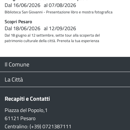
Dal
16/06/2026
al
07/08/2026
Biblioteca San Giovanni - Presentazione libro e mostra fotografica
Scopri Pesaro
Dal
18/06/2026
al
12/09/2026
Dal 18 giugno al 12 settembre, sette tour alla scoperta del
patrimonio culturale della città. Prenota la tua esperienza
Menu
Il Comune
Footer
Il Sindaco
La Città
Giunta Comunale
Web Cam
Recapiti e Contatti
Consiglio Comunale
Stradario
Piazza del Popolo,1
61121 Pesaro
CON
WiFi
Centralino: (+39) 0721387111