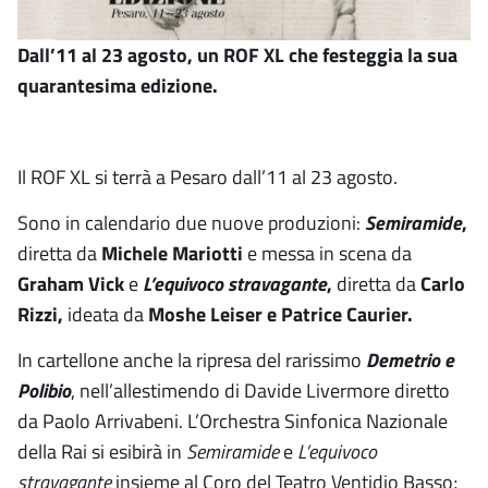
Dall’11 al 23 agosto, un ROF XL che festeggia la sua
quarantesima edizione.
Il ROF XL si terrà a Pesaro dall’11 al 23 agosto.
Sono in calendario due nuove produzioni:
Semiramide
,
diretta da
Michele Mariotti
e messa in scena da
Graham Vick
e
L’equivoco stravagante
,
diretta da
Carlo
Rizzi,
ideata da
Moshe Leiser e Patrice Caurier.
In cartellone anche la ripresa del rarissimo
Demetrio e
Polibio
, nell’allestimendo di Davide Livermore diretto
da Paolo Arrivabeni. L’Orchestra Sinfonica Nazionale
della Rai si esibirà in
Semiramide
e
L’equivoco
stravagante
insieme al Coro del Teatro Ventidio Basso;