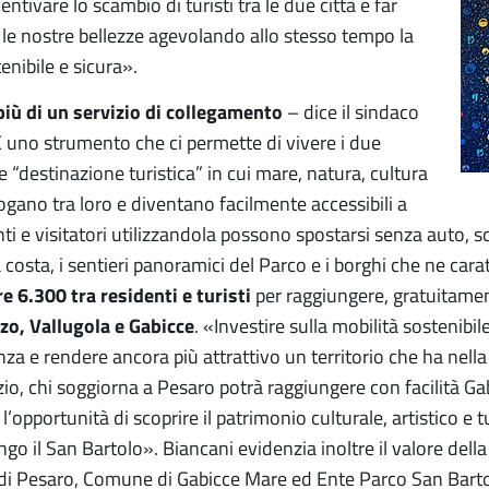
centivare lo scambio di turisti tra le due città e far
e le nostre bellezze agevolando allo stesso tempo la
enibile e sicura».
più di un servizio di collegamento
– dice il sindaco
È uno strumento che ci permette di vivere i due
“destinazione turistica” in cui mare, natura, cultura
ogano tra loro e diventano facilmente accessibili a
nti e visitatori utilizzandola possono spostarsi senza auto, s
 costa, i sentieri panoramici del Parco e i borghi che ne carat
re 6.300 tra residenti e turisti
per raggiungere, gratuitame
zo, Vallugola e Gabicce
. «Investire sulla mobilità sostenibil
nza e rendere ancora più attrattivo un territorio che ha nella 
io, chi soggiorna a Pesaro potrà raggiungere con facilità Gabi
l’opportunità di scoprire il patrimonio culturale, artistico e t
go il San Bartolo». Biancani evidenzia inoltre il valore della
i Pesaro, Comune di Gabicce Mare ed Ente Parco San Bartolo