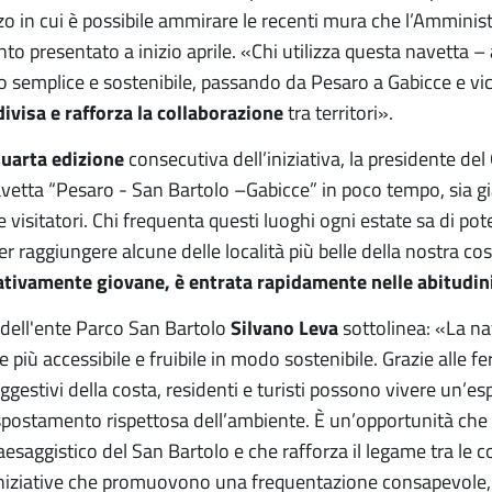
o in cui è possibile ammirare le recenti mura che l’Amministr
nto presentato a inizio aprile. «Chi utilizza questa navetta –
o semplice e sostenibile, passando da Pesaro a Gabicce e v
ivisa e rafforza la collaborazione
tra territori».
uarta edizione
consecutiva dell’iniziativa, la presidente del
etta “Pesaro - San Bartolo –Gabicce” in poco tempo, sia già
 e visitatori. Chi frequenta questi luoghi ogni estate sa di 
er raggiungere alcune delle località più belle della nostra cos
tivamente giovane, è entrata rapidamente nelle abitudini
 dell'ente Parco San Bartolo
Silvano Leva
sottolinea: «La na
più accessibile e fruibile in modo sostenibile. Grazie alle ferm
ggestivi della costa, residenti e turisti possono vivere un’
spostamento rispettosa dell’ambiente. È un’opportunità che co
aesaggistico del San Bartolo e che rafforza il legame tra le c
 iniziative che promuovono una frequentazione consapevole, so