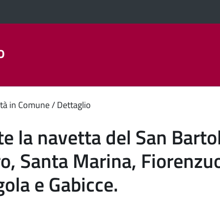
o
Aree Tematiche
La Città
Amministrazione Trasparent
enuto
tà in Comune
Dettaglio
ipale
te la navetta del San Barto
o, Santa Marina, Fiorenzuo
gola e Gabicce.