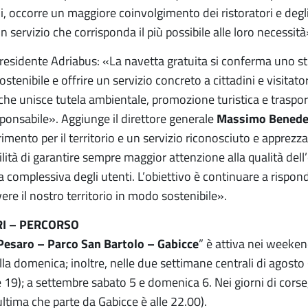
, occorre un maggiore coinvolgimento dei ristoratori e degli 
n servizio che corrisponda il più possibile alle loro necessità
presidente Adriabus: «La navetta gratuita si conferma uno 
stenibile e offrire un servizio concreto a cittadini e visitat
che unisce tutela ambientale, promozione turistica e traspor
sponsabile». Aggiunge il direttore generale
Massimo Benede
rimento per il territorio e un servizio riconosciuto e apprezz
lità di garantire sempre maggior attenzione alla qualità dell’e
a complessiva degli utenti. L’obiettivo è continuare a rispond
vere il nostro territorio in modo sostenibile».
RI – PERCORSO
Pesaro – Parco San Bartolo – Gabicce
” è attiva nei weeken
lla domenica; inoltre, nelle due settimane centrali di agosto (d
 19); a settembre sabato 5 e domenica 6. Nei giorni di corse, 
ultima che parte da Gabicce è alle 22.00).