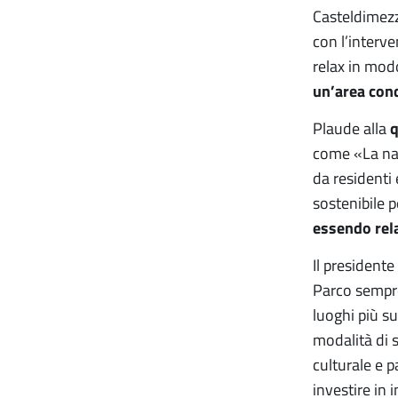
Casteldimezz
con l’interve
relax in mod
un’area cond
Plaude alla
q
come «La nav
da residenti
sostenibile p
essendo rela
Il presidente
Parco sempre 
luoghi più su
modalità di 
culturale e p
investire in