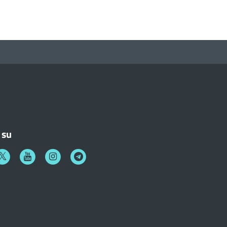
 su
k
witter
Youtube
Instagram
Telegram