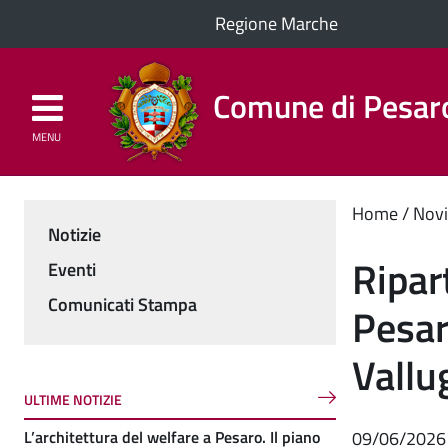
Regione Marche
Comune di Pesar
MENU
Homepage
Il Comune
Cont
Home
Novi
Notizie
Menu
princ
Ripar
Eventi
Comunicati Stampa
Pesar
Vallu
ULTIME NOTIZIE
L’architettura del welfare a Pesaro. Il piano
09/06/2026