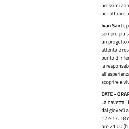
prossimi anni
per attuare u
Ivan Santi
, 
sempre più so
un progetto 
attenta e re
punto di rife
la responsabi
all’esperienz
scoprire e vi
DATE - ORA
La navetta “
dal giovedì a
12 e 17, 18 e
ore 21.00 (l’