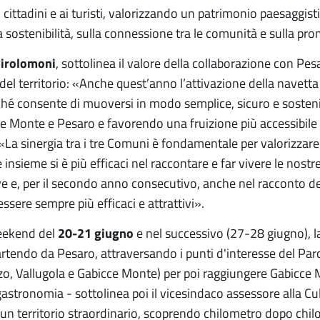
 ai cittadini e ai turisti, valorizzando un patrimonio paesag
a sostenibilità, sulla connessione tra le comunità e sulla pr
Girolomoni
, sottolinea il valore della collaborazione con Pesa
el territorio: «Anche quest’anno l’attivazione della navetta 
erché consente di muoversi in modo semplice, sicuro e sosteni
e Monte e Pesaro e favorendo una fruizione più accessibile e
«La sinergia tra i tre Comuni è fondamentale per valorizzare u
insieme si è più efficaci nel raccontare e far vivere le nost
ve e, per il secondo anno consecutivo, anche nel racconto de
ssere sempre più efficaci e attrattivi».
weekend del
20-21 giugno
e nel successivo (27-28 giugno), la
rtendo da Pesaro, attraversando i punti d'interesse del Par
o, Vallugola e Gabicce Monte) per poi raggiungere Gabicce Ma
astronomia - sottolinea poi il vicesindaco assessore alla C
 un territorio straordinario, scoprendo chilometro dopo chilo