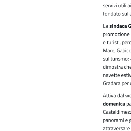
servizi utili
fondato sull
La
sindaca 
promozione d
e turisti, p
Mare, Gabicc
sul turismo: 
dimostra che 
navette esti
Gradara per e
Attiva dal 
domenica
pa
Casteldimezz
panorami e g
attraversare