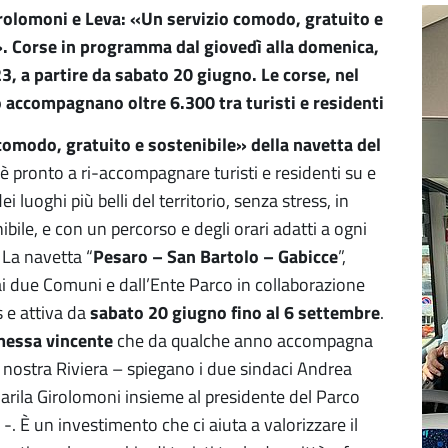
rolomoni e Leva: «Un servizio comodo, gratuito e
». Corse in programma dal giovedì alla domenica,
 23, a partire da sabato 20 giugno. Le corse, nel
accompagnano oltre 6.300 tra turisti e residenti
 comodo, gratuito e sostenibile» della navetta del
è pronto a ri-accompagnare turisti e residenti su e
i luoghi più belli del territorio, senza stress, in
ile, e con un percorso e degli orari adatti a ogni
. La navetta “
Pesaro – San Bartolo – Gabicce
”,
 due Comuni e dall’Ente Parco in collaborazione
 e attiva da
sabato 20 giugno fino al 6 settembre
.
essa vincente
che da qualche anno accompagna
a nostra Riviera – spiegano i due sindaci Andrea
arila Girolomoni insieme al presidente del Parco
-. È un investimento che ci aiuta a valorizzare il