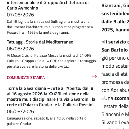
intercomunale e il Gruppo Architettura di
Biancani, Gi
Carlo Aymonino
sostenibile
07/08/2026
dalle 9 alle
Dal 19 luglio alla chiesa del Suffragio, la mostra che
documenta l'architettura e l’urbanistica progettate a
2025, hanno 
Pesaro fra il 1969 e la metà degli anni...
«
Il servizio
Tatuaggi. Storie dal Mediterraneo
06/08/2026
San Bartolo
Ai Musei Civici di Palazzo Mosca la mostra di 24 ORE
giù per uno de
Cultura - Gruppo Il Sole 24 ORE che esplora il tatuaggio
modo sostenib
per attraversare la storia delle civiltà...
fascia di età
COMUNICATI STAMPA
promossa dai
Torna la Gavardiana – Arte all'Aperto: dall'8
con Adriabus
al 16 agosto 2026 la XXXVII edizione della
«Una
scomm
mostra multidisciplinare tra via Gavardini, la
corte di Palazzo Gradari e la Galleria Rossini
l’estate dell
06/08/2026
Biancani e M
L’inaugurazione: sabato 8, alle 18,30 nella corte di
Silvano Leva 
palazzo Gradari