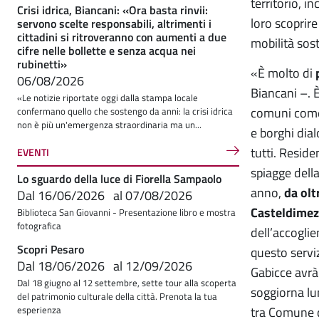
territorio, in
Crisi idrica, Biancani: «Ora basta rinvii:
loro scoprir
servono scelte responsabili, altrimenti i
cittadini si ritroveranno con aumenti a due
mobilità sost
cifre nelle bollette e senza acqua nei
rubinetti»
«È molto di
06/08/2026
Biancani –. 
«Le notizie riportate oggi dalla stampa locale
comuni come 
confermano quello che sostengo da anni: la crisi idrica
non è più un'emergenza straordinaria ma un...
e borghi dial
tutti. Reside
EVENTI
spiagge della
Lo sguardo della luce di Fiorella Sampaolo
anno,
da olt
Dal
16/06/2026
al
07/08/2026
Casteldimez
Biblioteca San Giovanni - Presentazione libro e mostra
fotografica
dell’accoglie
Scopri Pesaro
questo serviz
Dal
18/06/2026
al
12/09/2026
Gabicce avrà 
Dal 18 giugno al 12 settembre, sette tour alla scoperta
soggiorna lun
del patrimonio culturale della città. Prenota la tua
tra Comune d
esperienza