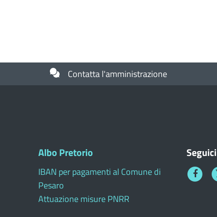
Contatta l'amministrazione
Albo Pretorio
Seguici
IBAN per pagamenti al Comune di
Faceboo
T
Pesaro
1
Attuazione misure PNRR