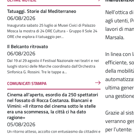
Tatuaggi. Storie dal Mediterraneo
Nell’ottica di
06/08/2026
agli utenti, 
Inaugurata sabato 25 luglio ai Musei Civici di Palazzo
lavori di m
Mosca la mostra di 24 ORE Cultura - Gruppo Il Sole 24
Marsala.
ORE che esplora il tatuaggio per...
Il Belcanto ritrovato
06/08/2026
In linea con 
Dal 19 al 29 agosto il Festival Nazionale nei teatri e nei
efficiente, s
luoghi storici delle Marche coordinato dall’Orchestra
della mobilit
Sinfonica G. Rossini. Tre le tappe a...
automatizzat
COMUNICATI STAMPA
ultima gener
Cinema all'aperto, esordio da 250 spettatori
una gestione 
nel fossato di Rocca Costanza. Biancani e
Vimini: «Il ritorno del cinema sotto le stelle
era una scommessa, la città ci ha dato
Grazie al sis
ragione»
verranno ges
05/08/2026
per l’utente:
Un ritorno atteso, accolto con entusiasmo da cittadini e