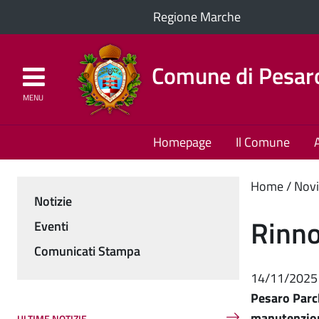
Regione Marche
Comune di Pesar
MENU
Homepage
Il Comune
Cont
Home
Novi
Notizie
Menu
princ
Rinno
Eventi
Comunicati Stampa
14/11/2025
Pesaro Parch
manutenzio
ULTIME NOTIZIE