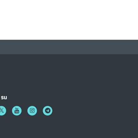
 su
k
witter
Youtube
Instagram
Telegram