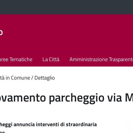
o
Aree Tematiche
La Città
Amministrazione Trasparent
enuto
tà in Comune
Dettaglio
ipale
vamento parcheggio via M
eggi annuncia interventi di straordinaria
ne