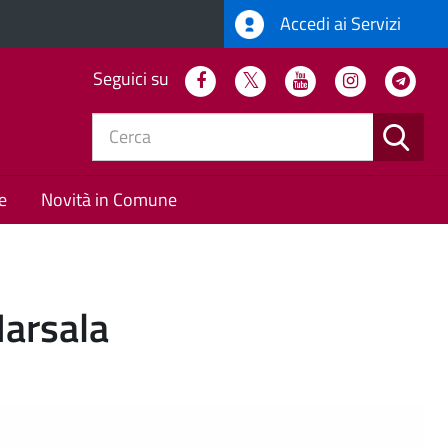
Accedi ai Servizi
Seguici su
Facebook
Twitter
Youtube
Instagram
Tel
CERC
e
Novità in Comune
arsala