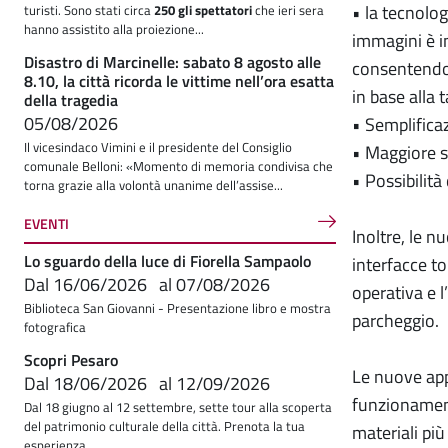
• la tecnolog
turisti. Sono stati circa
250 gli spettatori
che ieri sera
hanno assistito alla proiezione...
immagini è i
Disastro di Marcinelle: sabato 8 agosto alle
consentendo 
8.10, la città ricorda le vittime nell’ora esatta
in base alla 
della tragedia
05/08/2026
• Semplificaz
Il vicesindaco Vimini e il presidente del Consiglio
• Maggiore s
comunale Belloni: «Momento di memoria condivisa che
• Possibilità
torna grazie alla volontà unanime dell’assise...
EVENTI
Inoltre, le n
Lo sguardo della luce di Fiorella Sampaolo
interfacce t
Dal
16/06/2026
al
07/08/2026
operativa e l
Biblioteca San Giovanni - Presentazione libro e mostra
parcheggio.
fotografica
Scopri Pesaro
Le nuove app
Dal
18/06/2026
al
12/09/2026
funzionament
Dal 18 giugno al 12 settembre, sette tour alla scoperta
del patrimonio culturale della città. Prenota la tua
materiali più
esperienza