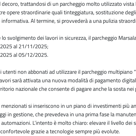
l decoro, trattandosi di un parcheggio molto utilizzato vista
tre opere straordinarie quali tinteggiatura, sostituzione degli 
 informativa. Al termine, si provvederà a una pulizia straord
 lo svolgimento dei lavori in sicurezza, il parcheggio Marsal
/2025 al 21/11/2025;
/2025 al 05/12/2025.
li utenti non abbonati ad utilizzare il parcheggio multipiano “
lavori sarà attivata una nuova modalità di pagamento digitale
erritorio nazionale che consente di pagare anche la sosta ne
i menzionati si inseriscono in un piano di investimenti più a
eggi in gestione, che prevedeva in una prima fase la manutenzi
e automazioni. L’intento è molto chiaro: elevare il livello dei 
e confortevole grazie a tecnologie sempre più evolute.