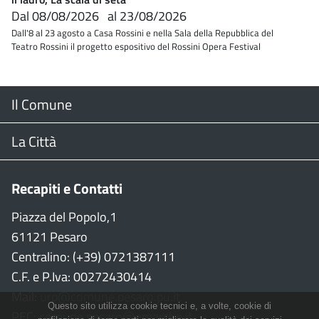
Dal
08/08/2026
al
23/08/2026
Dall'8 al 23 agosto a Casa Rossini e nella Sala della Repubblica del
Teatro Rossini il progetto espositivo del Rossini Opera Festival
Menu
Il Comune
Footer
Il Sindaco
La Città
Giunta Comunale
Web Cam
Recapiti e Contatti
Consiglio Comunale
Stradario
Piazza del Popolo,1
61121 Pesaro
CON
WiFi
Centralino: (+39) 0721387111
C.F. e P.Iva: 00272430414
Garante persone con disabilità
Città della Musica
Mail:
urp@comune.pesaro.pu.it
Questo sito utilizza cookie tecnici e, a volte, cookie di
PEC:
comune.pesaro@emarche.it