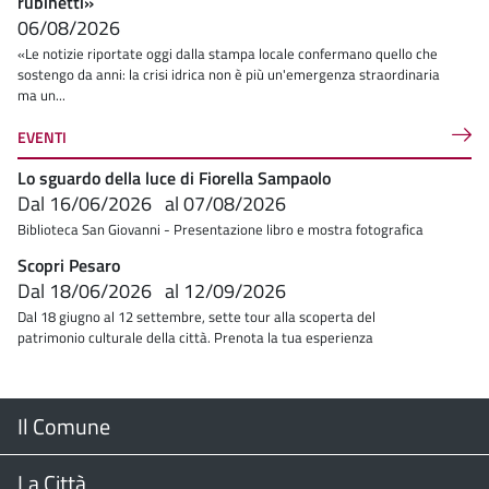
rubinetti»
06/08/2026
«Le notizie riportate oggi dalla stampa locale confermano quello che
sostengo da anni: la crisi idrica non è più un'emergenza straordinaria
ma un...
EVENTI
Lo sguardo della luce di Fiorella Sampaolo
Dal
16/06/2026
al
07/08/2026
Biblioteca San Giovanni - Presentazione libro e mostra fotografica
Scopri Pesaro
Dal
18/06/2026
al
12/09/2026
Dal 18 giugno al 12 settembre, sette tour alla scoperta del
patrimonio culturale della città. Prenota la tua esperienza
Menu
Il Comune
Footer
Il Sindaco
La Città