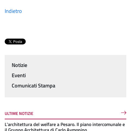
Indietro
Notizie
Menu
Eventi
Comunicati Stampa
ULTIME NOTIZIE
L’architettura del welfare a Pesaro. Il piano intercomunale e
il Gruppo Architettura di Carlo Aymonino