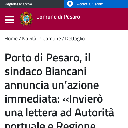
Regione Marche
Accedi ai Servizi
Comune di Pesaro
Contenuto
Home
Novità in Comune
Dettaglio
principale
Porto di Pesaro, il
sindaco Biancani
annuncia un’azione
immediata: «Invierò
una lettera ad Autorità
portuale e Regione