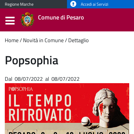
Regione Marche
Accedi ai Servizi
Comune di Pesaro
Contenuto
Home
Novità in Comune
Dettaglio
principale
Popsophia
Dal
08/07/2022
al
08/07/2022