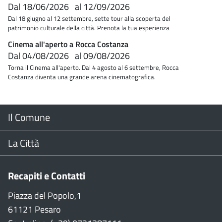
Dal
18/06/2026
al
12/09/2026
Dal 18 giugno al 12 settembre, sette tour alla scoperta del
patrimonio culturale della città. Prenota la tua esperienza
Cinema all'aperto a Rocca Costanza
Dal
04/08/2026
al
09/08/2026
Torna il Cinema all'aperto. Dal 4 agosto al 6 settembre, Rocca
Costanza diventa una grande arena cinematografica.
Menu
Il Comune
Footer
Il Sindaco
La Città
Giunta Comunale
Web Cam
Recapiti e Contatti
Consiglio Comunale
Stradario
Piazza del Popolo,1
61121 Pesaro
CON
WiFi