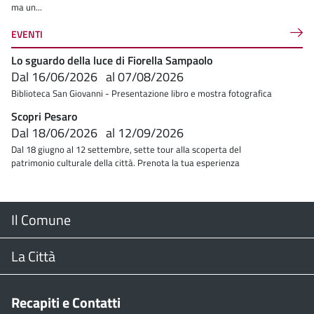
ma un...
EVENTI
Lo sguardo della luce di Fiorella Sampaolo
Dal
16/06/2026
al
07/08/2026
Biblioteca San Giovanni - Presentazione libro e mostra fotografica
Scopri Pesaro
Dal
18/06/2026
al
12/09/2026
Dal 18 giugno al 12 settembre, sette tour alla scoperta del
patrimonio culturale della città. Prenota la tua esperienza
Menu
Il Comune
Footer
Il Sindaco
La Città
Giunta Comunale
Web Cam
Recapiti e Contatti