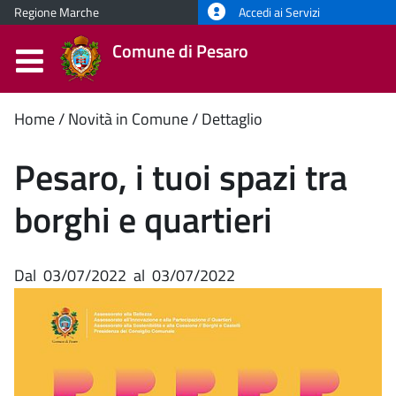
Regione Marche
Accedi ai Servizi
Comune di Pesaro
Contenuto
Home
Novità in Comune
Dettaglio
principale
Pesaro, i tuoi spazi tra
borghi e quartieri
Dal
03/07/2022
al
03/07/2022