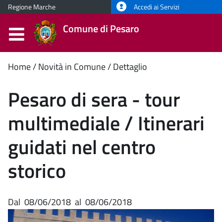
Regione Marche
Accedi ai Servizi
Comune di Pesaro
Contenuto
Home
Novità in Comune
Dettaglio
principale
Pesaro di sera - tour
multimediale / Itinerari
guidati nel centro
storico
Dal
08/06/2018
al
08/06/2018