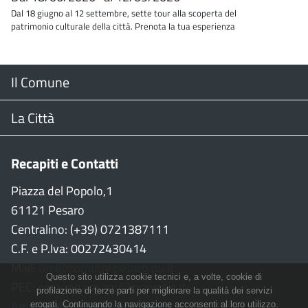
Dal 18 giugno al 12 settembre, sette tour alla scoperta del
patrimonio culturale della città. Prenota la tua esperienza
Menu
Il Comune
Footer
Il Sindaco
La Città
Giunta Comunale
Web Cam
Recapiti e Contatti
Consiglio Comunale
Stradario
Piazza del Popolo,1
61121 Pesaro
CON
WiFi
Centralino: (+39) 0721387111
C.F. e P.Iva: 00272430414
Garante persone con disabilità
Città della Musica
Mail:
urp@comune.pesaro.pu.it
Questo sito utilizza cookie tecnici e, a volte, cookie di
PEC:
comune.pesaro@emarche.it
Richiesta sale e patrocinio
Città della Bicicletta
profilazione di terze parti per migliorare la qualità dei servizi
Amministrazione Trasparente
erogati. Continuando la navigazione acconsenti al loro utilizzo.