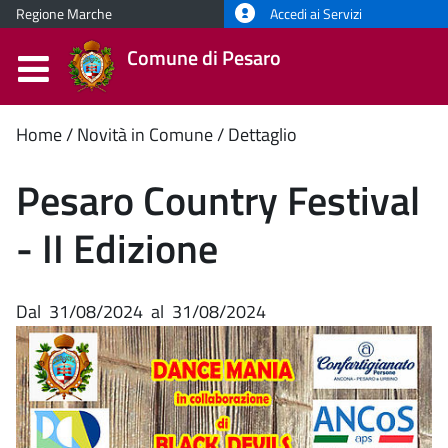
Regione Marche
Accedi ai Servizi
Comune di Pesaro
Contenuto
Home
Novità in Comune
Dettaglio
principale
Pesaro Country Festival
- II Edizione
Dal
31/08/2024
al
31/08/2024