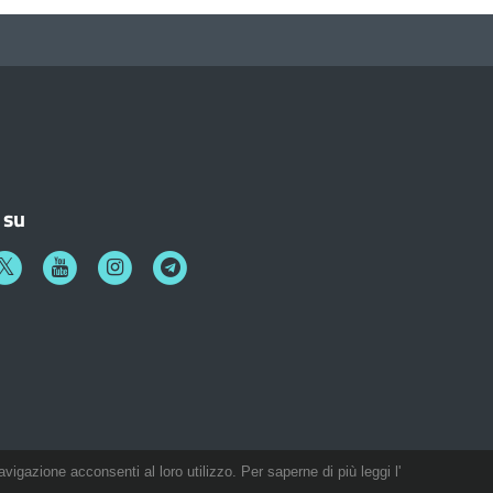
 su
k
witter
Youtube
Instagram
Telegram
avigazione acconsenti al loro utilizzo. Per saperne di più leggi l'