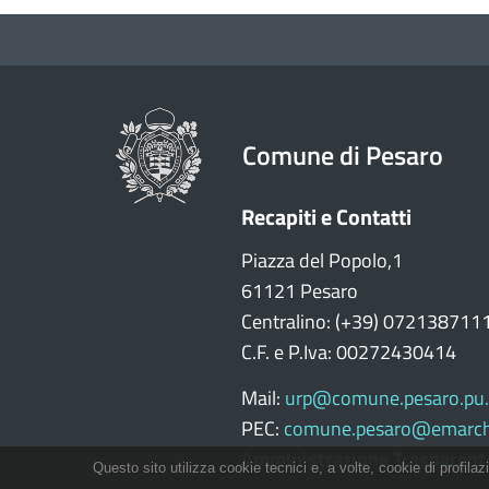
Comune di Pesaro
Recapiti e Contatti
Piazza del Popolo,1
61121 Pesaro
Centralino: (+39) 072138711
C.F. e P.Iva: 00272430414
Mail:
urp@comune.pesaro.pu.
PEC:
comune.pesaro@emarch
Amministrazione Trasparent
Questo sito utilizza cookie tecnici e, a volte, cookie di profilaz