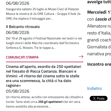
avvolge tutt
06/08/2026
Inaugurata sabato 25 luglio ai Musei Civici di Palazzo
Mercoledì 17
Mosca la mostra di 24 ORE Cultura - Gruppo Il Sole 24
con
Lascia c
ORE che esplora il tatuaggio per...
Allenatore n
Il Belcanto ritrovato
06/08/2026
resto d’Itali
Dal 19 al 29 agosto il Festival Nazionale nei teatri e nei
grandi coach 
luoghi storici delle Marche coordinato dall’Orchestra
Giornalista 
Sinfonica G. Rossini. Tre le tappe a...
narrativa pr
COMUNICATI STAMPA
Incontro ore
Cinema all'aperto, esordio da 250 spettatori
nel fossato di Rocca Costanza. Biancani e
Vimini: «Il ritorno del cinema sotto le stelle
era una scommessa, la città ci ha dato
ragione»
Indietro
05/08/2026
Un ritorno atteso, accolto con entusiasmo da cittadini e
turisti. Sono stati circa
250 gli spettatori
che ieri sera
hanno assistito alla proiezione...