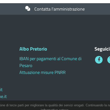
Contatta l'amministrazione
Albo Pretorio
Seguici
IBAN per pagamenti al Comune di
Faceboo
T
Pesaro
1
Attuazione misure PNRR
it
e.it
e
ione di terze parti per migliorare la qualità dei servizi erogati. Continuando la n