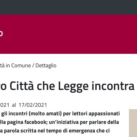
o
Aree Tematiche
La Città
Amministrazione Trasparent
enuto
tà in Comune
Dettaglio
ipale
o Città che Legge incontra
2021
al
17/02/2021
li incontri (molto amati) per lettori appassionati
ulla pagina facebook; un’iniziativa per parlare della
a parola scritta nel tempo di emergenza che ci