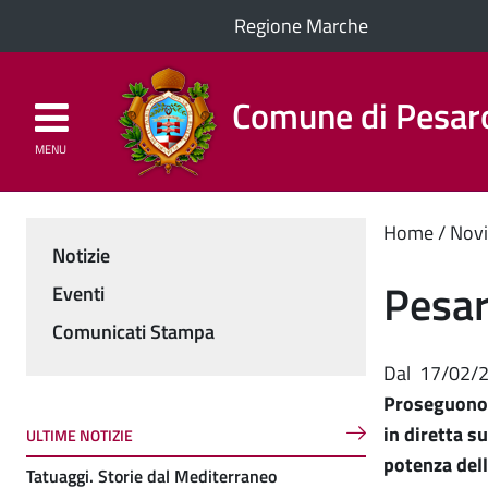
Regione Marche
Comune di Pesar
MENU
Homepage
Il Comune
Cont
Home
Novi
Notizie
Menu
princ
Pesar
Eventi
Comunicati Stampa
Dal
17/02/
Proseguono g
in diretta s
ULTIME NOTIZIE
potenza dell
Tatuaggi. Storie dal Mediterraneo