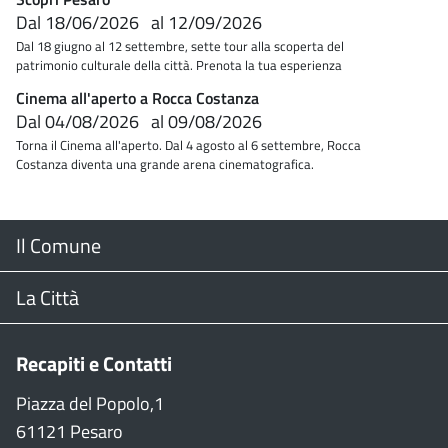
Dal
18/06/2026
al
12/09/2026
Dal 18 giugno al 12 settembre, sette tour alla scoperta del
patrimonio culturale della città. Prenota la tua esperienza
Cinema all'aperto a Rocca Costanza
Dal
04/08/2026
al
09/08/2026
Torna il Cinema all'aperto. Dal 4 agosto al 6 settembre, Rocca
Costanza diventa una grande arena cinematografica.
Menu
Il Comune
Footer
Il Sindaco
La Città
Giunta Comunale
Web Cam
Recapiti e Contatti
Consiglio Comunale
Stradario
Piazza del Popolo,1
61121 Pesaro