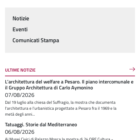
Notizie
Menu
Eventi
Comunicati Stampa
ULTIME NOTIZIE
L’architettura del welfare a Pesaro. Il piano intercomunale e
il Gruppo Architettura di Carlo Aymonino
07/08/2026
Dal 19 luglio alla chiesa del Suffragio, la mostra che documenta
l'architettura e l’urbanistica progettate a Pesaro fra il 1969 e la
metà degli anni...
Tatuaggi. Storie dal Mediterraneo
06/08/2026
Ai Musei Civici di Palazzo Mosca la mostra di 24 ORE Cultura -