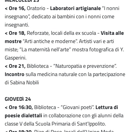
< Ore 16,
Oratorio -
Laboratori artigianale
“I nonni
insegnano”, dedicato ai bambini con i nonni come
insegnanti.
< Ore 18,
Reforzate, locali della ex scuola -
Visita alle
mostre
“Arti antiche e moderne”. Artisti vari e arti
miste; “La maternità nell’arte” mostra fotografica di Y.
Gasperini.
< Ore 21,
Biblioteca - “Naturopatia e prevenzione”.
Incontro
sulla medicina naturale con la partecipazione
di Sabina Nobili
GIOVEDì 24
< Ore 16:30,
Biblioteca - “Giovani poeti”.
Lettura di
poesie dialettali
in collaborazione con gli alunni della
classe V della Scuola Primaria di Sant’Ippolito.
< Ore 18:30,
Pian di Rose, locali dell’Union Moda -