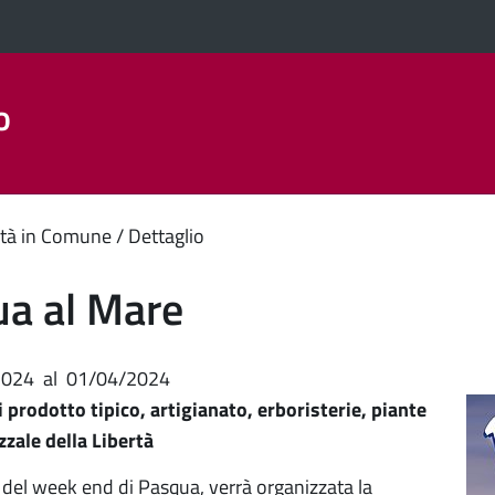
o
Aree Tematiche
La Città
Amministrazione Trasparent
enuto
tà in Comune
Dettaglio
ipale
a al Mare
2024
al
01/04/2024
 prodotto tipico, artigianato, erboristerie, piante
azzale della Libertà
 del week end di Pasqua, verrà organizzata la