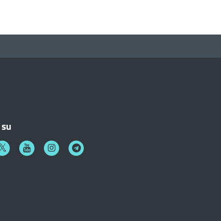
 su
k
witter
Youtube
Instagram
Telegram