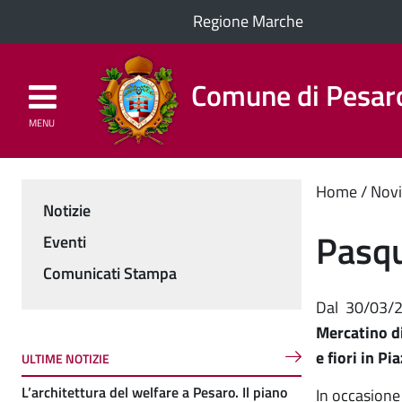
Regione Marche
Comune di Pesar
MENU
Homepage
Il Comune
Cont
Home
Novi
Notizie
Menu
princ
Pasqu
Eventi
Comunicati Stampa
Dal
30/03/
Mercatino di
e fiori in Pi
ULTIME NOTIZIE
L’architettura del welfare a Pesaro. Il piano
In occasione