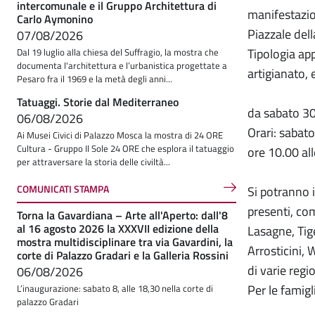
intercomunale e il Gruppo Architettura di
manifestazi
Carlo Aymonino
Piazzale del
07/08/2026
Tipologia ap
Dal 19 luglio alla chiesa del Suffragio, la mostra che
documenta l'architettura e l’urbanistica progettate a
artigianato, e
Pesaro fra il 1969 e la metà degli anni...
Tatuaggi. Storie dal Mediterraneo
da sabato 30
06/08/2026
Orari: sabato
Ai Musei Civici di Palazzo Mosca la mostra di 24 ORE
Cultura - Gruppo Il Sole 24 ORE che esplora il tatuaggio
ore 10.00 al
per attraversare la storia delle civiltà...
COMUNICATI STAMPA
Si potranno i
presenti, co
Torna la Gavardiana – Arte all'Aperto: dall'8
al 16 agosto 2026 la XXXVII edizione della
Lasagne, Ti
mostra multidisciplinare tra via Gavardini, la
Arrosticini, 
corte di Palazzo Gradari e la Galleria Rossini
di varie regio
06/08/2026
Per le famigl
L’inaugurazione: sabato 8, alle 18,30 nella corte di
palazzo Gradari