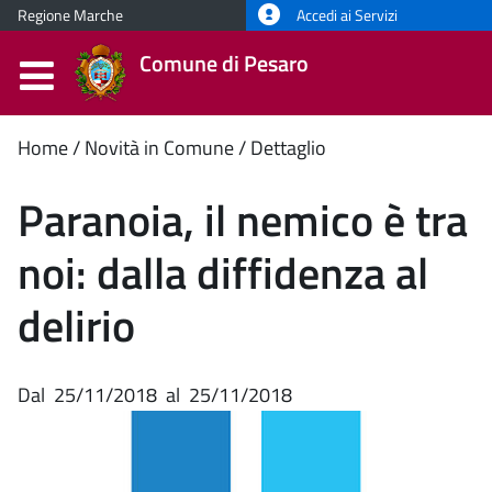
Regione Marche
Accedi ai Servizi
Comune di Pesaro
Contenuto
Home
Novità in Comune
Dettaglio
principale
Paranoia, il nemico è tra
noi: dalla diffidenza al
delirio
Dal
25/11/2018
al
25/11/2018