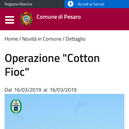
Regione Marche
Accedi ai Servizi
Comune di Pesaro
Contenuto
Home
Novità in Comune
Dettaglio
principale
Operazione "Cotton
Fioc"
Dal
16/03/2019
al
16/03/2019