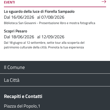
EVENTI
Lo sguardo della luce di Fiorella Sampaolo
Dal
16/06/2026
al
07/08/2026
Biblioteca San Giovanni - Presentazione libro e mostra fotografica
Scopri Pesaro
Dal
18/06/2026
al
12/09/2026
Dal 18 giugno al 12 settembre, sette tour alla scoperta del
patrimonio culturale della città. Prenota la tua esperienza
Menu
Il Comune
Footer
Il Sindaco
La Città
Giunta Comunale
Web Cam
Recapiti e Contatti
Consiglio Comunale
Stradario
Piazza del Popolo,1