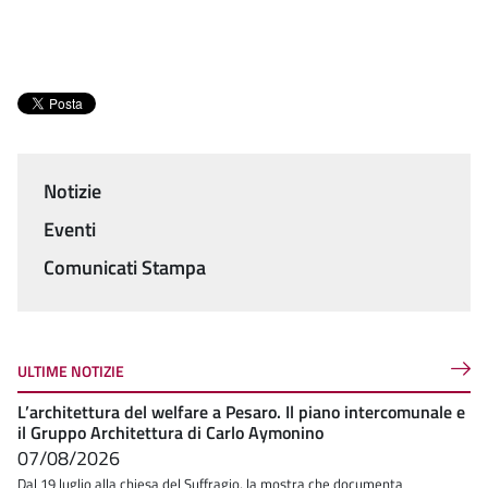
Notizie
Menu
Eventi
Comunicati Stampa
ULTIME NOTIZIE
L’architettura del welfare a Pesaro. Il piano intercomunale e
il Gruppo Architettura di Carlo Aymonino
07/08/2026
Dal 19 luglio alla chiesa del Suffragio, la mostra che documenta