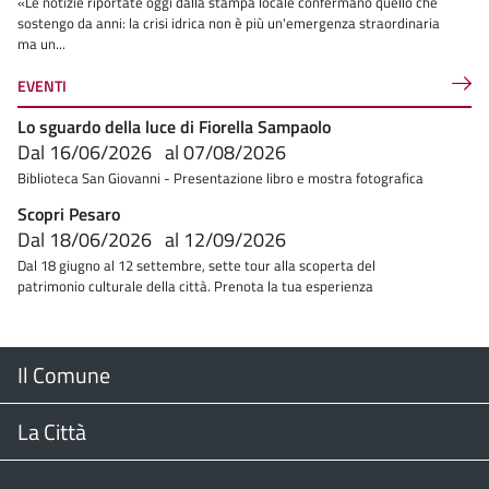
«Le notizie riportate oggi dalla stampa locale confermano quello che
sostengo da anni: la crisi idrica non è più un'emergenza straordinaria
ma un...
EVENTI
Lo sguardo della luce di Fiorella Sampaolo
Dal
16/06/2026
al
07/08/2026
Biblioteca San Giovanni - Presentazione libro e mostra fotografica
Scopri Pesaro
Dal
18/06/2026
al
12/09/2026
Dal 18 giugno al 12 settembre, sette tour alla scoperta del
patrimonio culturale della città. Prenota la tua esperienza
Menu
Il Comune
Footer
Il Sindaco
La Città
Giunta Comunale
Web Cam