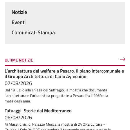
Notizie
Menu
Eventi
Comunicati Stampa
ULTIME NOTIZIE
L’architettura del welfare a Pesaro. Il piano intercomunale e
il Gruppo Architettura di Carlo Aymonino
07/08/2026
Dal 19 luglio alla chiesa del Suffragio, la mostra che documenta
l'architettura e l’urbanistica progettate a Pesaro fra il 1969 e la
metà degli anni...
Tatuaggi. Storie dal Mediterraneo
06/08/2026
Ai Musei Civici di Palazzo Mosca la mostra di 24 ORE Cultura -
Gruppo Il Sole 24 ORE che esplora il tatuaggio per attraversare la