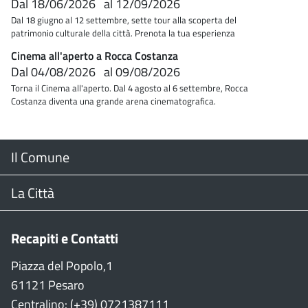
Dal
18/06/2026
al
12/09/2026
Dal 18 giugno al 12 settembre, sette tour alla scoperta del
patrimonio culturale della città. Prenota la tua esperienza
Cinema all'aperto a Rocca Costanza
Dal
04/08/2026
al
09/08/2026
Torna il Cinema all'aperto. Dal 4 agosto al 6 settembre, Rocca
Costanza diventa una grande arena cinematografica.
Menu
Il Comune
Footer
Il Sindaco
La Città
Giunta Comunale
Web Cam
Recapiti e Contatti
Consiglio Comunale
Stradario
Piazza del Popolo,1
61121 Pesaro
CON
WiFi
Centralino: (+39) 0721387111