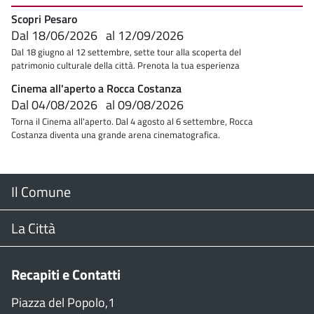
Scopri Pesaro
Dal
18/06/2026
al
12/09/2026
Dal 18 giugno al 12 settembre, sette tour alla scoperta del
patrimonio culturale della città. Prenota la tua esperienza
Cinema all'aperto a Rocca Costanza
Dal
04/08/2026
al
09/08/2026
Torna il Cinema all'aperto. Dal 4 agosto al 6 settembre, Rocca
Costanza diventa una grande arena cinematografica.
Menu
Il Comune
Footer
Il Sindaco
La Città
Giunta Comunale
Web Cam
Recapiti e Contatti
Consiglio Comunale
Stradario
Piazza del Popolo,1