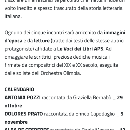
volto inedito e spesso trascurato della storia letteraria
italiana.
Ognuno dei cinque incontri sarà arricchito da
immagini
d’epoca
e da
letture
(tratte dai testi delle stesse autrici
protagoniste) affidate a
Le Voci dei Libri APS
. Ad
omaggiare le scrittrici, preziose dediche musicali
firmate da compositrici del XIX e XX secolo, eseguite
dalle soliste dell’Orchestra Olimpia.
CALENDARIO
ANTONIA POZZI
raccontata da Graziella Bernabò _
29
ottobre
DOLORES PRATO
raccontata da Enrico Capodaglio _
5
novembre
ALBA DE CESPEDES
raccontata da Paola Massaro _
12