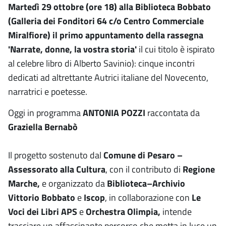
Martedì 29 ottobre (ore 18) alla Biblioteca Bobbato
(Galleria dei Fonditori 64 c/o Centro Commerciale
Miralfiore) il primo appuntamento della rassegna
'Narrate, donne, la vostra storia'
il cui titolo è ispirato
al celebre libro di Alberto Savinio): cinque incontri
dedicati ad altrettante Autrici italiane del Novecento,
narratrici e poetesse.
Oggi in programma
ANTONIA POZZI
raccontata da
Graziella Bernabò
Il progetto sostenuto dal
Comune di Pesaro –
Assessorato alla Cultura
, con il contributo di
Regione
Marche,
e organizzato da
Biblioteca–Archivio
Vittorio Bobbato
e
Iscop
, in collaborazione con
Le
Voci dei Libri APS
e
Orchestra Olimpia,
intende
tracciare un affascinante percorso che metta in luce un