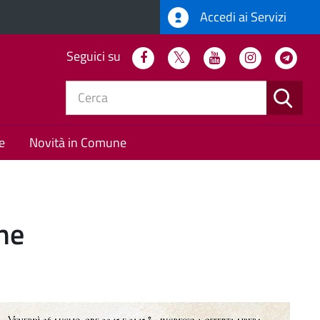
Accedi ai Servizi
Seguici su
Facebook
Twitter
Youtube
Instagram
Tel
CERC
e
Novità in Comune
ne