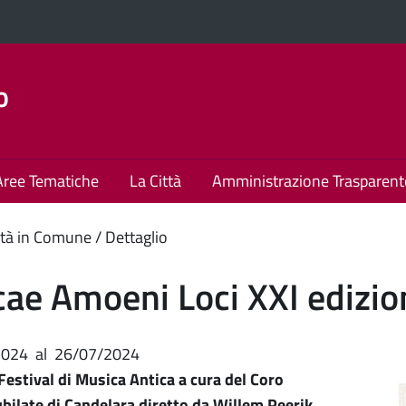
o
Aree Tematiche
La Città
Amministrazione Trasparent
enuto
tà in Comune
Dettaglio
ipale
ae Amoeni Loci XXI edizio
2024
al
26/07/2024
Festival di Musica Antica a cura del Coro
ubilate di Candelara diretto da Willem Peerik