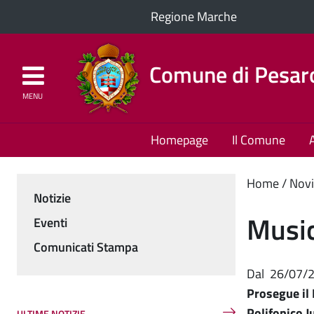
Regione Marche
Comune di Pesar
MENU
Homepage
Il Comune
Cont
Home
Novi
Notizie
Menu
princ
Music
Eventi
Comunicati Stampa
Dal
26/07/
Prosegue il 
Polifonico J
ULTIME NOTIZIE