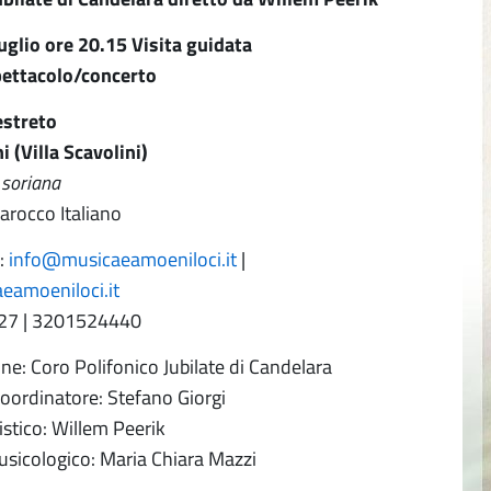
uglio ore 20.15 Visita guidata
pettacolo/concerto
estreto
i (Villa Scavolini)
 soriana
arocco Italiano
:
info@musicaeamoeniloci.it
|
amoeniloci.it
27 | 3201524440
ne: Coro Polifonico Jubilate di Candelara
oordinatore: Stefano Giorgi
istico: Willem Peerik
sicologico: Maria Chiara Mazzi