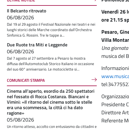
Il Belcanto ritrovato
Venerdì 26 l
06/08/2026
ore 21.15 s
Dal 19 al 29 agosto il Festival Nazionale nei teatri e nei
luoghi storici delle Marche coordinato dall’Orchestra
Pesaro, Gin
Sinfonica G. Rossini. Tre le tappe a...
Villa Montan
Due Ruote tra Miti e Leggende
Una giornata
06/08/2026
musica del B
Dal 7 agosto al 27 settembre a Pesaro la mostra
diffusa dell’Automotoclub Storico Italiano in occasione
Informazioni
del suo 60° anniversario. Le motociclette si...
www.musicae
COMUNICATI STAMPA
tel:3477552
Cinema all'aperto, esordio da 250 spettatori
Organizzazio
nel fossato di Rocca Costanza. Biancani e
Vimini: «Il ritorno del cinema sotto le stelle
Presidente C
era una scommessa, la città ci ha dato
Direttore Art
ragione»
05/08/2026
Referente Mu
Un ritorno atteso, accolto con entusiasmo da cittadini e