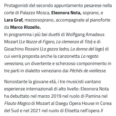
Protagonisti del secondo appuntamento pesarese nella
corte di Palazzo Mosca,
Eleonora Nota,
soprano, e
Lara Graf,
mezzosoprano, accompagnate al pianoforte
da
Marco Rizzello.
In programma i più bei duetti di Wolfgang Amadeus
Mozart (
Le Nozze di Figaro, La clemenza di Tito
) e di
Gioachino Rossini (
La gazza ladra, La donna del lag
o) di
cui verrà proposta anche la canzonetta
La regata
veneziana
, un divertente e scherzoso componimento in
tre parti in dialetto veneziano dai
Péchés de vieillesse.
Nonostante la giovane età, i tre musicisti vantano
esperienze internazionali di alto livello: Eleonora Nota
ha debuttato nel marzo 2019 nel ruolo di Pamina nel
Flauto Magico
di Mozart al Daegu Opera House in Corea
del Sud e nel 2021 nel ruolo di Elisetta nell’opera
Il