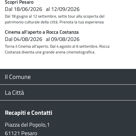
Scopri Pesaro
Dal
18/06/2026
al
12/09/2026
Dal 18 giugno al 12 settembre, sette tour alla scoperta del
patrimonio culturale della città. Prenota la tua esperienza
Cinema all'aperto a Rocca Costanza
Dal
04/08/2026
al
09/08/2026
Torna il Cinema all'aperto. Dal 4 agosto al 6 settembre, Rocca
Costanza diventa una grande arena cinematografica.
Menu
Il Comune
Footer
Il Sindaco
La Città
Giunta Comunale
Web Cam
Recapiti e Contatti
Consiglio Comunale
Stradario
Piazza del Popolo,1
61121 Pesaro