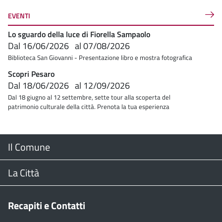
EVENTI
Lo sguardo della luce di Fiorella Sampaolo
Dal
16/06/2026
al
07/08/2026
Biblioteca San Giovanni - Presentazione libro e mostra fotografica
Scopri Pesaro
Dal
18/06/2026
al
12/09/2026
Dal 18 giugno al 12 settembre, sette tour alla scoperta del
patrimonio culturale della città. Prenota la tua esperienza
Menu
Il Comune
Footer
Il Sindaco
La Città
Giunta Comunale
Web Cam
Recapiti e Contatti