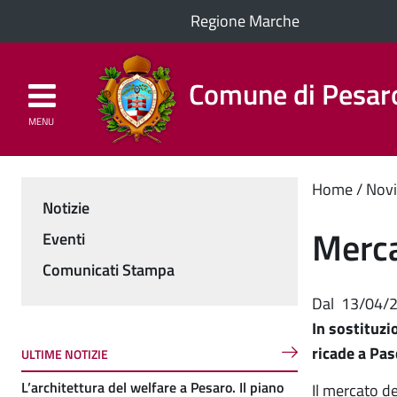
Regione Marche
Comune di Pesar
MENU
Homepage
Il Comune
Cont
Home
Novi
Notizie
Menu
princ
Merca
Eventi
Comunicati Stampa
Dal
13/04/
In sostituzi
ricade a Pas
ULTIME NOTIZIE
L’architettura del welfare a Pesaro. Il piano
Il mercato d