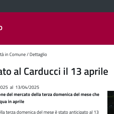
o
Aree Tematiche
La Città
Amministrazione Trasparent
enuto
tà in Comune
Dettaglio
ipale
to al Carducci il 13 aprile
2025
al
13/04/2025
one del mercato della terza domenica del mese che
qua in aprile
ella terza domenica del mese è stato anticipato al 13