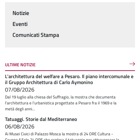
Notizie
Menu
Eventi
Comunicati Stampa
ULTIME NOTIZIE
L’architettura del welfare a Pesaro. Il piano intercomunale e
il Gruppo Architettura di Carlo Aymonino
07/08/2026
Dal 19 luglio alla chiesa del Suffragio, la mostra che documenta
l'architettura e l’urbanistica progettate a Pesaro fra il 1969 e la
metà degli anni...
Tatuaggi. Storie dal Mediterraneo
06/08/2026
Ai Musei Civici di Palazzo Mosca la mostra di 24 ORE Cultura -
Gruppo Il Sole 24 ORE che esplora il tatuaggio per attraversare la