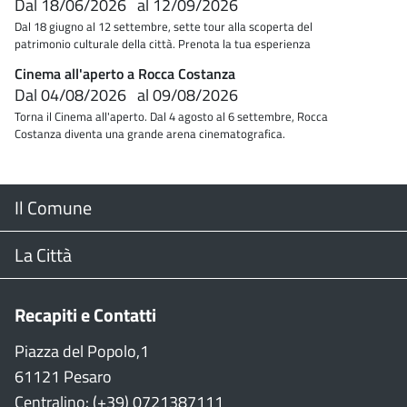
Dal
18/06/2026
al
12/09/2026
Dal 18 giugno al 12 settembre, sette tour alla scoperta del
patrimonio culturale della città. Prenota la tua esperienza
Cinema all'aperto a Rocca Costanza
Dal
04/08/2026
al
09/08/2026
Torna il Cinema all'aperto. Dal 4 agosto al 6 settembre, Rocca
Costanza diventa una grande arena cinematografica.
Menu
Il Comune
Footer
Il Sindaco
La Città
Giunta Comunale
Web Cam
Recapiti e Contatti
Consiglio Comunale
Stradario
Piazza del Popolo,1
61121 Pesaro
CON
WiFi
Centralino: (+39) 0721387111