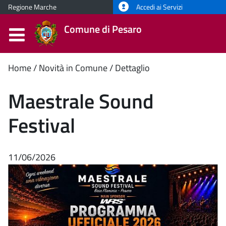
Regione Marche
Accedi ai Servizi
Comune di Pesaro
Contenuto
Home
Novità in Comune
Dettaglio
principale
Maestrale Sound
Festival
11/06/2026