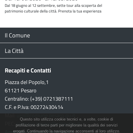
Dal 18 giugno al 12 settembre, sette tour alla scoperta del
patrimonio culturale della città. Prenota la tua esperienza
Menu
Il Comune
Footer
Il Sindaco
La Città
Giunta Comunale
Web Cam
Recapiti e Contatti
Consiglio Comunale
Stradario
Piazza del Popolo,1
61121 Pesaro
CON
WiFi
Centralino: (+39) 0721387111
C.F. e P.Iva: 00272430414
Garante persone con disabilità
Città della Musica
Mail:
urp@comune.pesaro.pu.it
Questo sito utilizza cookie tecnici e, a volte, cookie di
PEC:
comune.pesaro@emarche.it
Richiesta sale e patrocinio
Città della Bicicletta
profilazione di terze parti per migliorare la qualità dei servizi
Amministrazione Trasparente
erogati. Continuando la navigazione acconsenti al loro utilizzo.