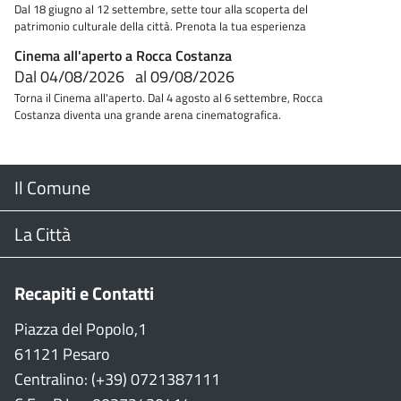
Dal 18 giugno al 12 settembre, sette tour alla scoperta del
patrimonio culturale della città. Prenota la tua esperienza
Cinema all'aperto a Rocca Costanza
Dal
04/08/2026
al
09/08/2026
Torna il Cinema all'aperto. Dal 4 agosto al 6 settembre, Rocca
Costanza diventa una grande arena cinematografica.
Menu
Il Comune
Footer
Il Sindaco
La Città
Giunta Comunale
Web Cam
Recapiti e Contatti
Consiglio Comunale
Stradario
Piazza del Popolo,1
61121 Pesaro
CON
WiFi
Centralino: (+39) 0721387111