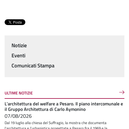
Notizie
Menu
Eventi
Comunicati Stampa
ULTIME NOTIZIE
L’architettura del welfare a Pesaro. Il piano intercomunale e
il Gruppo Architettura di Carlo Aymonino
07/08/2026
Dal 19 luglio alla chiesa del Suffragio, la mostra che documenta
l'architettura e l’urbanistica progettate a Pesaro fra il 1969 e la