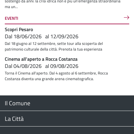
sostengo da anni: la crisi idrica non è più un'emergenza straordinaria
ma un...
EVENTI
Scopri Pesaro
Dal
18/06/2026
al
12/09/2026
Dal 18 giugno al 12 settembre, sette tour alla scoperta del
patrimonio culturale della città. Prenota la tua esperienza
Cinema all'aperto a Rocca Costanza
Dal
04/08/2026
al
09/08/2026
Torna il Cinema all'aperto. Dal 4 agosto al 6 settembre, Rocca
Costanza diventa una grande arena cinematografica.
Menu
Il Comune
Footer
Il Sindaco
La Città
Giunta Comunale
Web Cam