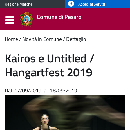
Regione Marche
Accedi ai Servizi
Comune di Pesaro
Contenuto
Home
Novità in Comune
Dettaglio
principale
Kairos e Untitled /
Hangartfest 2019
Dal
17/09/2019
al
18/09/2019