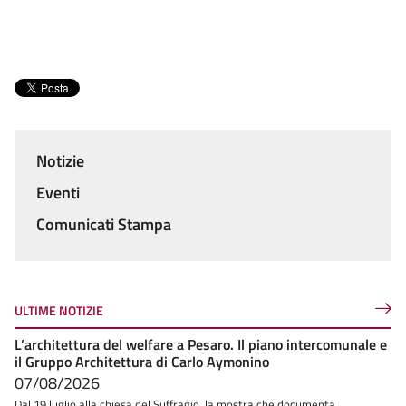
Notizie
Menu
Eventi
Comunicati Stampa
ULTIME NOTIZIE
L’architettura del welfare a Pesaro. Il piano intercomunale e
il Gruppo Architettura di Carlo Aymonino
07/08/2026
Dal 19 luglio alla chiesa del Suffragio, la mostra che documenta