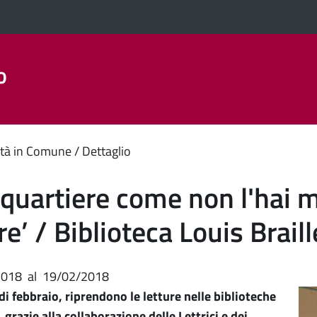
o
Aree Tematiche
La Città
Amministrazione Trasparent
enuto
tà in Comune
Dettaglio
ipale
o quartiere come non l'hai m
e’ / Biblioteca Louis Braill
2018
al
19/02/2018
di febbraio, riprendono le letture nelle biblioteche
 grazie alla collaborazione delle Lettrici e dei