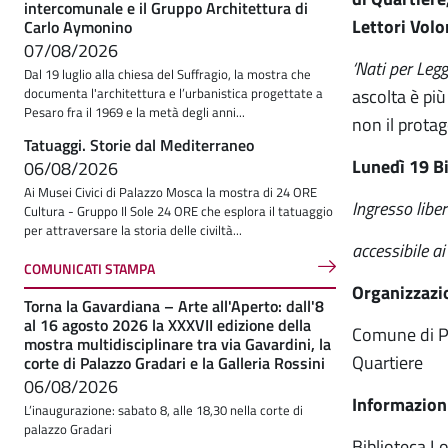
intercomunale e il Gruppo Architettura di
Lettori Volo
Carlo Aymonino
07/08/2026
‘Nati per Legg
Dal 19 luglio alla chiesa del Suffragio, la mostra che
ascolta è più
documenta l'architettura e l’urbanistica progettate a
Pesaro fra il 1969 e la metà degli anni...
non il protag
Tatuaggi. Storie dal Mediterraneo
Lunedì 19 Bi
06/08/2026
Ai Musei Civici di Palazzo Mosca la mostra di 24 ORE
Ingresso liber
Cultura - Gruppo Il Sole 24 ORE che esplora il tatuaggio
per attraversare la storia delle civiltà...
accessibile ai
COMUNICATI STAMPA
Organizzazi
Torna la Gavardiana – Arte all'Aperto: dall'8
al 16 agosto 2026 la XXXVII edizione della
Comune di Pe
mostra multidisciplinare tra via Gavardini, la
Quartiere
corte di Palazzo Gradari e la Galleria Rossini
06/08/2026
Informazion
L’inaugurazione: sabato 8, alle 18,30 nella corte di
palazzo Gradari
Biblioteca L