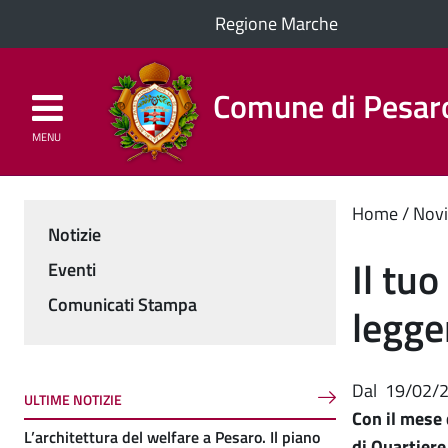
Regione Marche
Comune di Pesar
MENU
Homepage
Il Comune
Cont
Home
Novi
Notizie
Menu
princ
Il tu
Eventi
Comunicati Stampa
legger
Dal
19/02/
ULTIME NOTIZIE
Con il mese 
L’architettura del welfare a Pesaro. Il piano
di Quartiere,