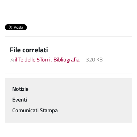
File correlati
il Te delle 5Torri . Bibliografia
320 KB
Notizie
Menu
Eventi
Comunicati Stampa