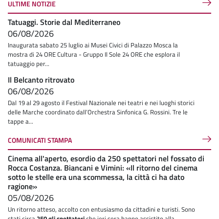
ULTIME NOTIZIE
Tatuaggi. Storie dal Mediterraneo
06/08/2026
Inaugurata sabato 25 luglio ai Musei Civici di Palazzo Mosca la
mostra di 24 ORE Cultura - Gruppo Il Sole 24 ORE che esplora il
tatuaggio per...
Il Belcanto ritrovato
06/08/2026
Dal 19 al 29 agosto il Festival Nazionale nei teatri e nei luoghi storici
delle Marche coordinato dall’Orchestra Sinfonica G. Rossini. Tre le
tappe a...
COMUNICATI STAMPA
Cinema all'aperto, esordio da 250 spettatori nel fossato di
Rocca Costanza. Biancani e Vimini: «Il ritorno del cinema
sotto le stelle era una scommessa, la città ci ha dato
ragione»
05/08/2026
Un ritorno atteso, accolto con entusiasmo da cittadini e turisti. Sono
stati circa
250 gli spettatori
che ieri sera hanno assistito alla