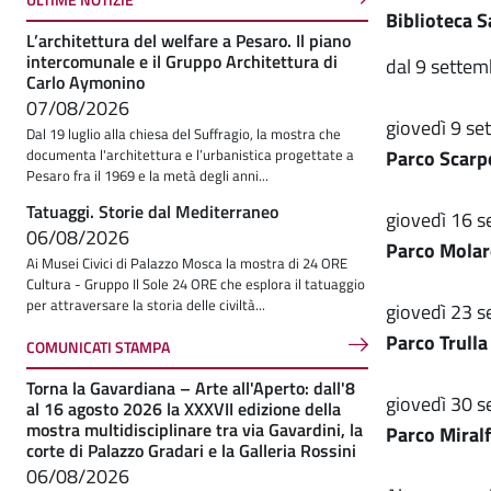
Biblioteca S
L’architettura del welfare a Pesaro. Il piano
intercomunale e il Gruppo Architettura di
dal 9 settem
Carlo Aymonino
07/08/2026
giovedì 9 se
Dal 19 luglio alla chiesa del Suffragio, la mostra che
Parco Scarpe
documenta l'architettura e l’urbanistica progettate a
Pesaro fra il 1969 e la metà degli anni...
Tatuaggi. Storie dal Mediterraneo
giovedì 16 s
06/08/2026
Parco Molar
Ai Musei Civici di Palazzo Mosca la mostra di 24 ORE
Cultura - Gruppo Il Sole 24 ORE che esplora il tatuaggio
per attraversare la storia delle civiltà...
giovedì 23 s
Parco Trulla
COMUNICATI STAMPA
Torna la Gavardiana – Arte all'Aperto: dall'8
giovedì 30 s
al 16 agosto 2026 la XXXVII edizione della
mostra multidisciplinare tra via Gavardini, la
Parco Miralf
corte di Palazzo Gradari e la Galleria Rossini
06/08/2026