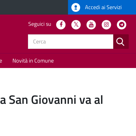
Accedi ai Servizi
Seguici su
Facebook
Twitter
Youtube
Instagram
Tel
CERC
e
Novità in Comune
eca San Giovanni va al