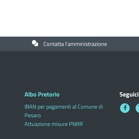
Contatta l'amministrazione
Albo Pretorio
Seguici
IBAN per pagamenti al Comune di
Faceboo
T
Pesaro
1
Attuazione misure PNRR