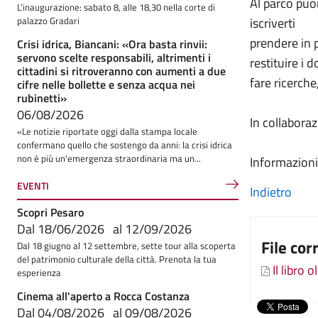
Al parco puoi
L’inaugurazione: sabato 8, alle 18,30 nella corte di
iscriverti
palazzo Gradari
prendere in p
Crisi idrica, Biancani: «Ora basta rinvii:
servono scelte responsabili, altrimenti i
restituire i 
cittadini si ritroveranno con aumenti a due
fare ricerch
cifre nelle bollette e senza acqua nei
rubinetti»
06/08/2026
In collabora
«Le notizie riportate oggi dalla stampa locale
confermano quello che sostengo da anni: la crisi idrica
non è più un'emergenza straordinaria ma un...
Informazioni
EVENTI
Indietro
Scopri Pesaro
Dal
18/06/2026
al
12/09/2026
File cor
Dal 18 giugno al 12 settembre, sette tour alla scoperta
del patrimonio culturale della città. Prenota la tua
Il libro 
esperienza
Cinema all'aperto a Rocca Costanza
Dal
04/08/2026
al
09/08/2026