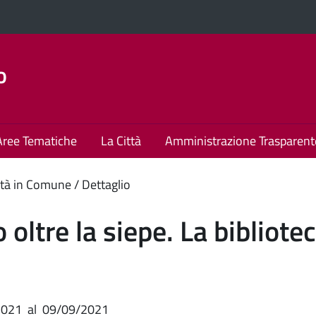
o
Aree Tematiche
La Città
Amministrazione Trasparent
enuto
tà in Comune
Dettaglio
ipale
ro oltre la siepe. La bibliot
2021
al
09/09/2021