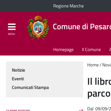
Regione Marche
Comune di Pesar
MENU
Homepage
Il Comune
Cont
Home
Novi
Notizie
Menu
princ
Il lib
Eventi
Comunicati Stampa
parco
Dal
09/09/
ULTIME NOTIZIE