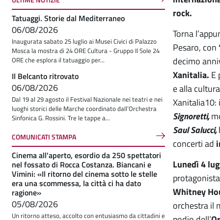
rock.
Tatuaggi. Storie dal Mediterraneo
06/08/2026
Torna l’appu
Inaugurata sabato 25 luglio ai Musei Civici di Palazzo
Pesaro, con
Mosca la mostra di 24 ORE Cultura - Gruppo Il Sole 24
decimo annive
ORE che esplora il tatuaggio per...
Xanitalia.
E 
Il Belcanto ritrovato
06/08/2026
e alla cultur
Dal 19 al 29 agosto il Festival Nazionale nei teatri e nei
Xanitalia10: 
luoghi storici delle Marche coordinato dall’Orchestra
Signoretti,
mo
Sinfonica G. Rossini. Tre le tappe a...
Saul Salucci,
COMUNICATI STAMPA
concerti ad
i
Cinema all'aperto, esordio da 250 spettatori
Lunedì 4 lug
nel fossato di Rocca Costanza. Biancani e
Vimini: «Il ritorno del cinema sotto le stelle
protagonista
era una scommessa, la città ci ha dato
Whitney Ho
ragione»
05/08/2026
orchestra il
Un ritorno atteso, accolto con entusiasmo da cittadini e
podio dell’
Or