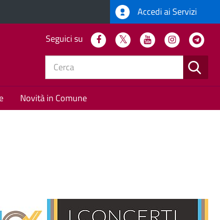
Accedi ai Servizi
Seguici su
Facebook
Twitter
Youtube
Instagram
Tel
CERC
e
Novità in Comune