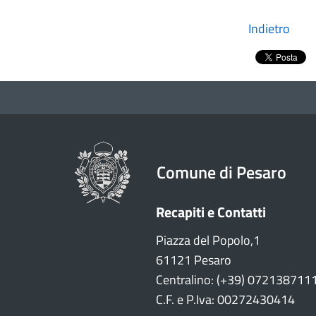
Indietro
Comune di Pesaro
Recapiti e Contatti
Piazza del Popolo,1
61121 Pesaro
Centralino: (+39) 072138711
C.F. e P.Iva: 00272430414