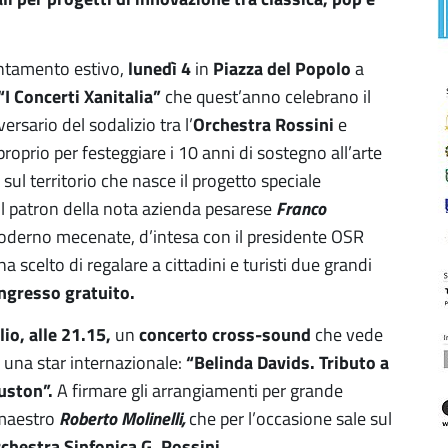
ntamento estivo,
lunedì 4
in
Piazza del Popolo
a
“I Concerti Xanitalia”
che quest’anno celebrano il
rsario del sodalizio tra l’
Orchestra Rossini
e
proprio per festeggiare i 10 anni di sostegno all’arte
a sul territorio che nasce il progetto speciale
il patron della nota azienda pesarese
Franco
derno mecenate, d’intesa con il presidente OSR
ha scelto di regalare a cittadini e turisti due grandi
ngresso gratuito.
lio, alle 21.15,
un
concerto cross-sound
che vede
 una star internazionale:
“Belinda Davids. Tributo a
uston”.
A firmare gli arrangiamenti per grande
 maestro
Roberto Molinelli,
che per l’occasione sale sul
chestra Sinfonica G. Rossini.