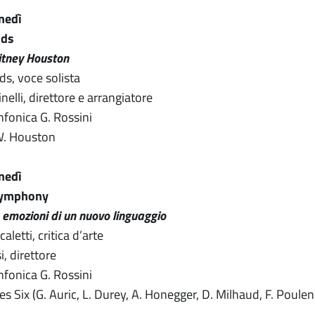
unedì
ids
itney Houston
ds, voce solista
elli, direttore e arrangiatore
nfonica G. Rossini
W. Houston
unedì
Symphony
e emozioni di un nuovo linguaggio
aletti, critica d’arte
, direttore
nfonica G. Rossini
s Six (G. Auric, L. Durey, A. Honegger, D. Milhaud, F. Poulenc,