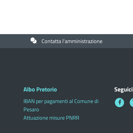
Contatta l'amministrazione
Albo Pretorio
Seguici
IBAN per pagamenti al Comune di
Faceboo
T
Pesaro
1
Attuazione misure PNRR