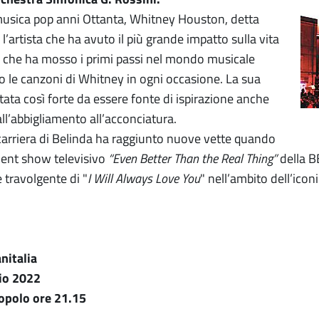
musica pop anni Ottanta, Whitney Houston, detta
 l’artista che ha avuto il più grande impatto sulla vita
, che ha mosso i primi passi nel mondo musicale
o le canzoni di Whitney in ogni occasione. La sua
tata così forte da essere fonte di ispirazione anche
dall’abbigliamento all’acconciatura.
carriera di Belinda ha raggiunto nuove vette quando
alent show televisivo
“Even Better Than the Real Thing”
della B
 travolgente di "
I Will Always Love You
" nell’ambito dell’ico
anitalia
lio 2022
Popolo ore 21.15