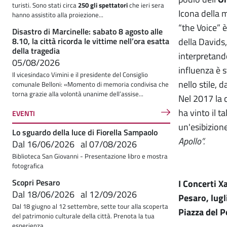
turisti. Sono stati circa
250 gli spettatori
che ieri sera
Icona della 
hanno assistito alla proiezione...
“the Voice” è
Disastro di Marcinelle: sabato 8 agosto alle
8.10, la città ricorda le vittime nell’ora esatta
della Davids
della tragedia
interpretand
05/08/2026
influenza è s
Il vicesindaco Vimini e il presidente del Consiglio
nello stile, 
comunale Belloni: «Momento di memoria condivisa che
torna grazie alla volontà unanime dell’assise...
Nel 2017 la 
ha vinto il t
EVENTI
un'esibizione
Lo sguardo della luce di Fiorella Sampaolo
Apollo”.
Dal
16/06/2026
al
07/08/2026
Biblioteca San Giovanni - Presentazione libro e mostra
fotografica
Scopri Pesaro
I Concerti X
Dal
18/06/2026
al
12/09/2026
Pesaro, lug
Dal 18 giugno al 12 settembre, sette tour alla scoperta
Piazza del 
del patrimonio culturale della città. Prenota la tua
esperienza