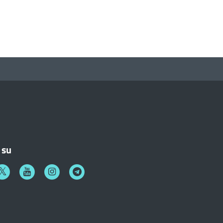
 su
k
witter
Youtube
Instagram
Telegram