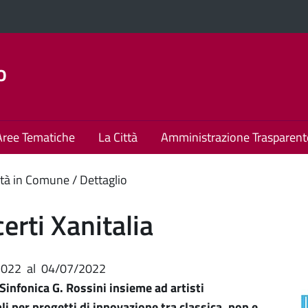
o
Aree Tematiche
La Città
Amministrazione Trasparent
enuto
tà in Comune
Dettaglio
ipale
erti Xanitalia
2022
al
04/07/2022
Sinfonica G. Rossini insieme ad artisti
li per progetti di innovazione tra classica, pop e