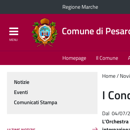
Regione Marche
Comune di Pesar
MENU
Homepage
Il Comune
Cont
Home
Novi
Notizie
Menu
princ
I Conc
Eventi
Comunicati Stampa
Dal
04/07/
L’Orchestra 
internaziona
ULTIME NOTIZIE