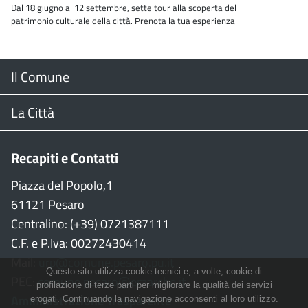
Dal 18 giugno al 12 settembre, sette tour alla scoperta del
patrimonio culturale della città. Prenota la tua esperienza
Menu
Il Comune
Footer
Il Sindaco
La Città
Giunta Comunale
Web Cam
Recapiti e Contatti
Consiglio Comunale
Stradario
Piazza del Popolo,1
61121 Pesaro
CON
WiFi
Centralino: (+39) 0721387111
C.F. e P.Iva: 00272430414
Garante persone con disabilità
Città della Musica
Mail:
urp@comune.pesaro.pu.it
Questo sito utilizza cookie tecnici e, a volte, cookie di
PEC:
comune.pesaro@emarche.it
Richiesta sale e patrocinio
Città della Bicicletta
profilazione di terze parti per migliorare la qualità dei servizi
Amministrazione Trasparente
erogati. Continuando la navigazione acconsenti al loro utilizzo.