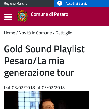
Regione Marche
Accedi ai Servizi
Comune di Pesaro
Contenuto
Home
Novità in Comune
Dettaglio
principale
Gold Sound Playlist
Pesaro/La mia
generazione tour
Dal
03/02/2018
al
03/02/2018