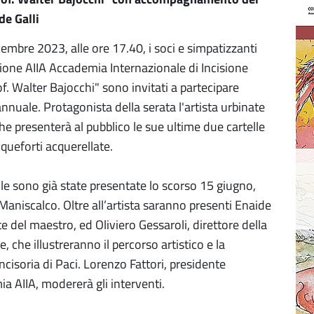
de Galli
embre 2023, alle ore 17.40, i soci e simpatizzanti
zione AIIA Accademia Internazionale di Incisione
of. Walter Bajocchi" sono invitati a partecipare
annuale. Protagonista della serata l'artista urbinate
he presenterà al pubblico le sue ultime due cartelle
queforti acquerellate.
lle sono già state presentate lo scorso 15 giugno,
 Maniscalco. Oltre all’artista saranno presenti Enaide
te del maestro, ed Oliviero Gessaroli, direttore della
e, che illustreranno il percorso artistico e la
cisoria di Paci. Lorenzo Fattori, presidente
a AIIA, modererà gli interventi.