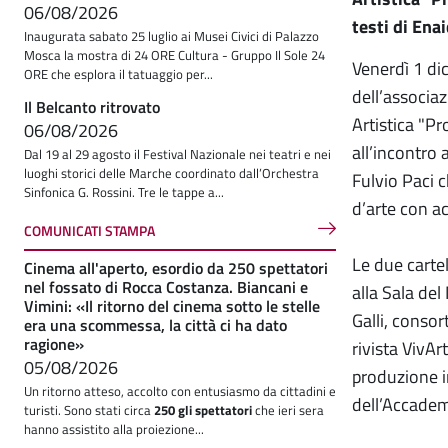
06/08/2026
testi di Enai
Inaugurata sabato 25 luglio ai Musei Civici di Palazzo
Mosca la mostra di 24 ORE Cultura - Gruppo Il Sole 24
Venerdì 1 dic
ORE che esplora il tatuaggio per...
dell’associa
Il Belcanto ritrovato
Artistica "Pr
06/08/2026
all’incontro 
Dal 19 al 29 agosto il Festival Nazionale nei teatri e nei
luoghi storici delle Marche coordinato dall’Orchestra
Fulvio Paci c
Sinfonica G. Rossini. Tre le tappe a...
d’arte con ac
COMUNICATI STAMPA
Le due carte
Cinema all'aperto, esordio da 250 spettatori
nel fossato di Rocca Costanza. Biancani e
alla Sala del
Vimini: «Il ritorno del cinema sotto le stelle
Galli, consor
era una scommessa, la città ci ha dato
ragione»
rivista VivArt
05/08/2026
produzione in
Un ritorno atteso, accolto con entusiasmo da cittadini e
dell’Accademi
turisti. Sono stati circa
250 gli spettatori
che ieri sera
hanno assistito alla proiezione...