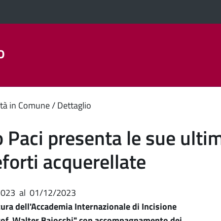
o
Aree Tematiche
La Città
Amministrazione Trasparent
enuto
tà in Comune
Dettaglio
ipale
o Paci presenta le sue ultim
forti acquerellate
2023
al
01/12/2023
 cura dell'Accademia Internazionale di Incisione
Prof. Walter Bajocchi" con accompagnamento dei