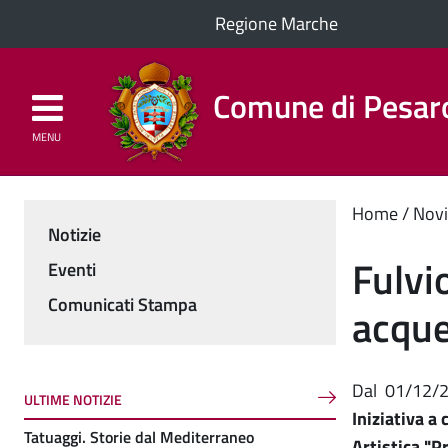
Regione Marche
Comune di Pesar
MENU
Homepage
Il Comune
Cont
Home
Novi
Notizie
Menu
princ
Fulvi
Eventi
Comunicati Stampa
acque
Dal
01/12/
ULTIME NOTIZIE
Iniziativa a
Tatuaggi. Storie dal Mediterraneo
Artistica "