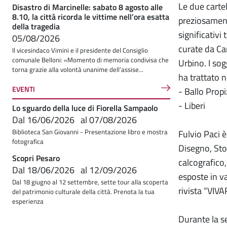
Le due carte
Disastro di Marcinelle: sabato 8 agosto alle
8.10, la città ricorda le vittime nell’ora esatta
preziosamen
della tragedia
significativi
05/08/2026
curate da Car
Il vicesindaco Vimini e il presidente del Consiglio
comunale Belloni: «Momento di memoria condivisa che
Urbino. I sog
torna grazie alla volontà unanime dell’assise...
ha trattato n
EVENTI
- Ballo Propi
- Liberi
Lo sguardo della luce di Fiorella Sampaolo
Dal
16/06/2026
al
07/08/2026
Biblioteca San Giovanni - Presentazione libro e mostra
Fulvio Paci è
fotografica
Disegno, Stor
Scopri Pesaro
calcografico
Dal
18/06/2026
al
12/09/2026
esposte in va
Dal 18 giugno al 12 settembre, sette tour alla scoperta
rivista “VIVA
del patrimonio culturale della città. Prenota la tua
esperienza
Durante la se