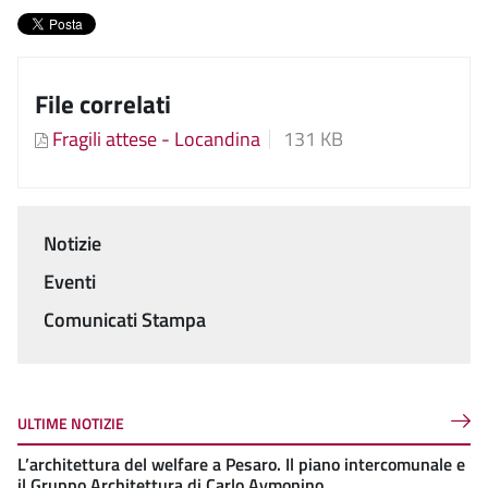
File correlati
Fragili attese - Locandina
131 KB
Notizie
Menu
Eventi
Comunicati Stampa
ULTIME NOTIZIE
L’architettura del welfare a Pesaro. Il piano intercomunale e
il Gruppo Architettura di Carlo Aymonino