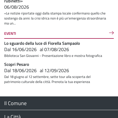
rubinetti»
06/08/2026
«Le notizie riportate oggi dalla stampa locale confermano quello che
sostengo da anni: la crisi idrica non è più un'emergenza straordinaria
ma un...
EVENTI
Lo sguardo della luce di Fiorella Sampaolo
Dal
16/06/2026
al
07/08/2026
Biblioteca San Giovanni - Presentazione libro e mostra fotografica
Scopri Pesaro
Dal
18/06/2026
al
12/09/2026
Dal 18 giugno al 12 settembre, sette tour alla scoperta del
patrimonio culturale della città. Prenota la tua esperienza
Menu
Il Comune
Footer
Il Sindaco
La Città