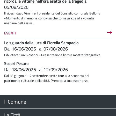
ricorda le vittime nell’ora esatta della tragedia
05/08/2026
Il vicesindaco Vimini e il presidente del Consiglio comunale Belloni:
«Momento di memoria condivisa che torna grazie alla volontà
unanime dell’assise...
EVENTI
Lo sguardo della luce di Fiorella Sampaolo
Dal
16/06/2026
al
07/08/2026
Biblioteca San Giovanni - Presentazione libro e mostra fotografica
Scopri Pesaro
Dal
18/06/2026
al
12/09/2026
Dal 18 giugno al 12 settembre, sette tour alla scoperta del
patrimonio culturale della città. Prenota la tua esperienza
Menu
Il Comune
Footer
Il Sindaco
La Città