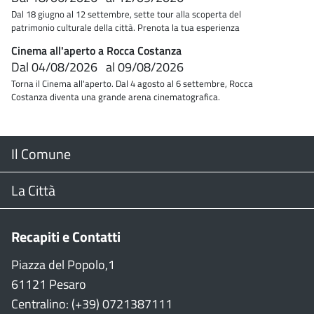
Dal 18 giugno al 12 settembre, sette tour alla scoperta del
patrimonio culturale della città. Prenota la tua esperienza
Cinema all'aperto a Rocca Costanza
Dal
04/08/2026
al
09/08/2026
Torna il Cinema all'aperto. Dal 4 agosto al 6 settembre, Rocca
Costanza diventa una grande arena cinematografica.
Menu
Il Comune
Footer
Il Sindaco
La Città
Giunta Comunale
Web Cam
Recapiti e Contatti
Consiglio Comunale
Stradario
Piazza del Popolo,1
61121 Pesaro
CON
WiFi
Centralino: (+39) 0721387111