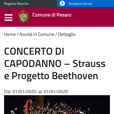
Regione Marche
Accedi ai Servizi
Comune di Pesaro
Contenuto
Home
Novità in Comune
Dettaglio
principale
CONCERTO DI
CAPODANNO – Strauss
e Progetto Beethoven
Dal
01/01/2020
al
01/01/2020