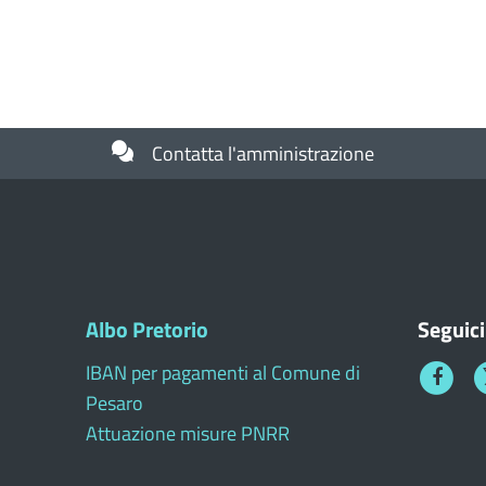
Contatta l'amministrazione
Albo Pretorio
Seguici
IBAN per pagamenti al Comune di
Faceboo
T
Pesaro
1
Attuazione misure PNRR