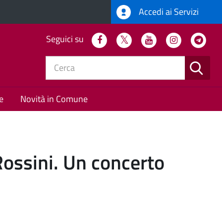
Accedi ai Servizi
Seguici su
Facebook
Twitter
Youtube
Instagram
Tel
CERC
e
Novità in Comune
Rossini. Un concerto