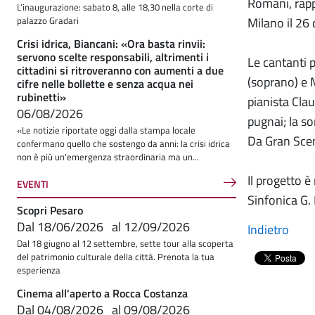
Romani, rappr
L’inaugurazione: sabato 8, alle 18,30 nella corte di
Milano il 26
palazzo Gradari
Crisi idrica, Biancani: «Ora basta rinvii:
servono scelte responsabili, altrimenti i
Le cantanti 
cittadini si ritroveranno con aumenti a due
(soprano) e
cifre nelle bollette e senza acqua nei
rubinetti»
pianista Cla
06/08/2026
pugnai; la so
«Le notizie riportate oggi dalla stampa locale
Da Gran Scen
confermano quello che sostengo da anni: la crisi idrica
non è più un'emergenza straordinaria ma un...
Il progetto 
EVENTI
Sinfonica G. 
Scopri Pesaro
Dal
18/06/2026
al
12/09/2026
Indietro
Dal 18 giugno al 12 settembre, sette tour alla scoperta
del patrimonio culturale della città. Prenota la tua
esperienza
Cinema all'aperto a Rocca Costanza
Dal
04/08/2026
al
09/08/2026