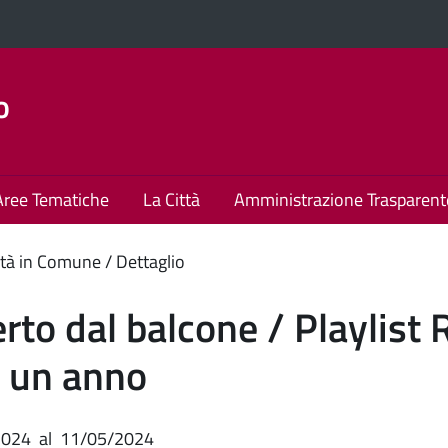
o
Aree Tematiche
La Città
Amministrazione Trasparent
enuto
tà in Comune
Dettaglio
ipale
rto dal balcone / Playlist 
 un anno
2024
al
11/05/2024