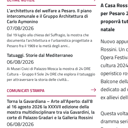
A Casa Rossi
L’architettura del welfare a Pesaro. Il piano
per Pesaro 
intercomunale e il Gruppo Architettura di
proporrà tut
Carlo Aymonino
07/08/2026
natale
Dal 19 luglio alla chiesa del Suffragio, la mostra che
Nuovo appu
documenta l'architettura e l’urbanistica progettate a
Pesaro fra il 1969 e la metà degli anni...
Rossini. Un 
Tatuaggi. Storie dal Mediterraneo
Opera Festiva
06/08/2026
cultura 2024
Ai Musei Civici di Palazzo Mosca la mostra di 24 ORE
operistico ro
Cultura - Gruppo Il Sole 24 ORE che esplora il tatuaggio
per attraversare la storia delle civiltà...
Balcone dell
dedicato ad 
COMUNICATI STAMPA
ex allievi d
Torna la Gavardiana – Arte all'Aperto: dall'8
al 16 agosto 2026 la XXXVII edizione della
mostra multidisciplinare tra via Gavardini, la
Questa volta
corte di Palazzo Gradari e la Galleria Rossini
dramma serio 
06/08/2026