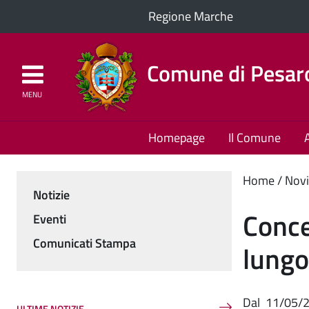
Regione Marche
Comune di Pesar
MENU
Homepage
Il Comune
Cont
Home
Novi
Notizie
Menu
princ
Conce
Eventi
Comunicati Stampa
lungo
Dal
11/05/
ULTIME NOTIZIE