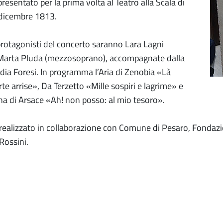
esentato per la prima volta al Teatro alla Scala di
 dicembre 1813.
protagonisti del concerto saranno Lara Lagni
 Marta Pluda (mezzosoprano), accompagnate dalla
udia Foresi. In programma l’Aria di Zenobia «Là
rte arrise», Da Terzetto «Mille sospiri e lagrime» e
a di Arsace «Ah! non posso: al mio tesoro».
è realizzato in collaborazione con Comune di Pesaro, Fondaz
Rossini.