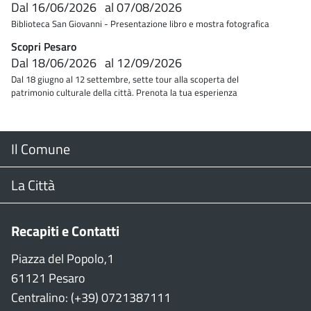
Dal
16/06/2026
al
07/08/2026
Biblioteca San Giovanni - Presentazione libro e mostra fotografica
Scopri Pesaro
Dal
18/06/2026
al
12/09/2026
Dal 18 giugno al 12 settembre, sette tour alla scoperta del
patrimonio culturale della città. Prenota la tua esperienza
Menu
Il Comune
Footer
Il Sindaco
La Città
Giunta Comunale
Web Cam
Recapiti e Contatti
Consiglio Comunale
Stradario
Piazza del Popolo,1
61121 Pesaro
CON
WiFi
Centralino: (+39) 0721387111