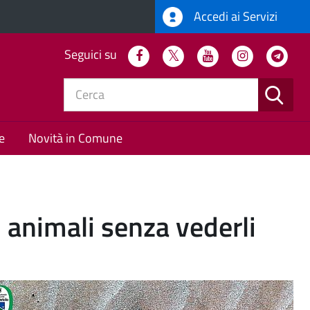
Accedi ai Servizi
Seguici su
Facebook
Twitter
Youtube
Instagram
Tel
CERC
e
Novità in Comune
 animali senza vederli