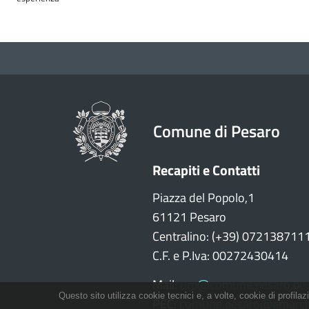
Comune di Pesaro
Recapiti e Contatti
Piazza del Popolo,1
61121 Pesaro
Centralino: (+39) 072138711
C.F. e P.Iva: 00272430414
Mail:
urp@comune.pesaro.pu.
Questo sito utilizza cookie tecnici e, a volte, cookie di profilaz
PEC:
comune.pesaro@emarch