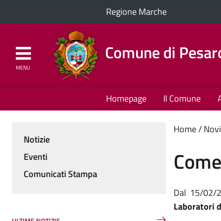
Regione Marche
Comune di Pesar
MENU
Homepage
Il Comune
Cont
Home
Novi
Notizie
Menu
princ
Come 
Eventi
Comunicati Stampa
Dal
15/02/
Laboratori d
ULTIME NOTIZIE