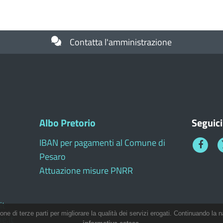
Contatta l'amministrazione
Albo Pretorio
Seguici
IBAN per pagamenti al Comune di
Faceboo
T
Pesaro
1
Attuazione misure PNRR
it
ione di terze parti per migliorare la qualità dei servizi erogati. Continuando la n
e.it