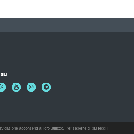
 su
k
witter
Youtube
Instagram
Telegram
avigazione acconsenti al loro utilizzo. Per saperne di più leggi l'