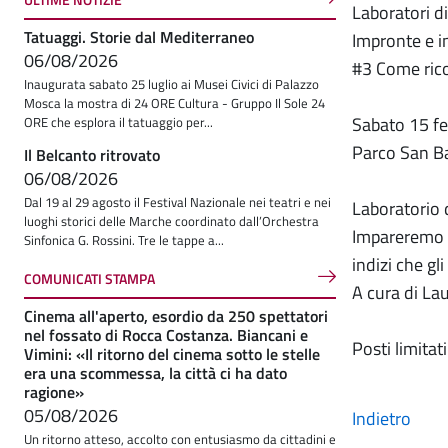
Laboratori d
Tatuaggi. Storie dal Mediterraneo
Impronte e in
06/08/2026
#3 Come rico
Inaugurata sabato 25 luglio ai Musei Civici di Palazzo
Mosca la mostra di 24 ORE Cultura - Gruppo Il Sole 24
Sabato 15 f
ORE che esplora il tatuaggio per...
Parco San B
Il Belcanto ritrovato
06/08/2026
Dal 19 al 29 agosto il Festival Nazionale nei teatri e nei
Laboratorio d
luoghi storici delle Marche coordinato dall’Orchestra
Impareremo a 
Sinfonica G. Rossini. Tre le tappe a...
indizi che gl
COMUNICATI STAMPA
A cura di La
Cinema all'aperto, esordio da 250 spettatori
nel fossato di Rocca Costanza. Biancani e
Posti limita
Vimini: «Il ritorno del cinema sotto le stelle
era una scommessa, la città ci ha dato
ragione»
05/08/2026
Indietro
Un ritorno atteso, accolto con entusiasmo da cittadini e