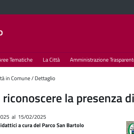
o
Aree Tematiche
La Città
Amministrazione Trasparent
enuto
tà in Comune
Dettaglio
ipale
riconoscere la presenza di
2025
al
15/02/2025
idattici a cura del Parco San Bartolo