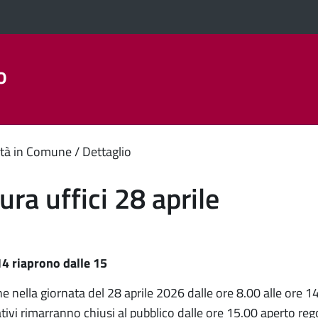
o
Aree Tematiche
La Città
Amministrazione Trasparent
enuto
tà in Comune
Dettaglio
ipale
ura uffici 28 aprile
 14 riaprono dalle 15
e nella giornata del 28 aprile 2026 dalle ore 8.00 alle ore 14.
ativi rimarranno chiusi al pubblico dalle ore 15.00 aperto re