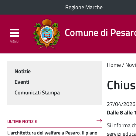
Regione Marche
Comune di Pesar
MENU
Homepage
Il Comune
Cont
Home
Novi
Notizie
Menu
princ
Chius
Eventi
Comunicati Stampa
27/04/2026
Dalle 8 alle
ULTIME NOTIZIE
Si informa ch
L’architettura del welfare a Pesaro. Il piano
servizi educ