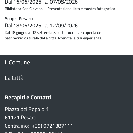
Dal
16/06/2026
al
07/08/2026
Biblioteca San Giovanni - Presentazione libro e mostra fotografica
Scopri Pesaro
Dal
18/06/2026
al
12/09/2026
Dal 18 giugno al 12 settembre, sette tour alla scoperta del
patrimonio culturale della città. Prenota la tua esperienza
Menu
Il Comune
Footer
Il Sindaco
La Città
Giunta Comunale
Web Cam
Recapiti e Contatti
Consiglio Comunale
Stradario
Piazza del Popolo,1
61121 Pesaro
CON
WiFi
Centralino: (+39) 0721387111