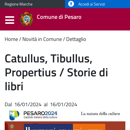
Regione Marche
Accedi ai Servizi
Comune di Pesaro
Contenuto
Home
Novità in Comune
Dettaglio
principale
Catullus, Tibullus,
Propertius / Storie di
libri
Dal
16/01/2024
al
16/01/2024