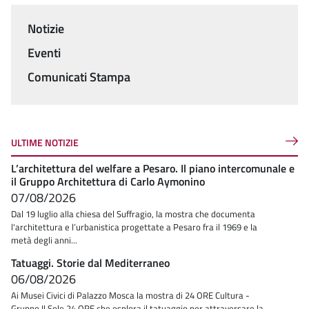
Notizie
Menu
Eventi
Comunicati Stampa
ULTIME NOTIZIE
L’architettura del welfare a Pesaro. Il piano intercomunale e
il Gruppo Architettura di Carlo Aymonino
07/08/2026
Dal 19 luglio alla chiesa del Suffragio, la mostra che documenta
l'architettura e l’urbanistica progettate a Pesaro fra il 1969 e la
metà degli anni...
Tatuaggi. Storie dal Mediterraneo
06/08/2026
Ai Musei Civici di Palazzo Mosca la mostra di 24 ORE Cultura -
Gruppo Il Sole 24 ORE che esplora il tatuaggio per attraversare la