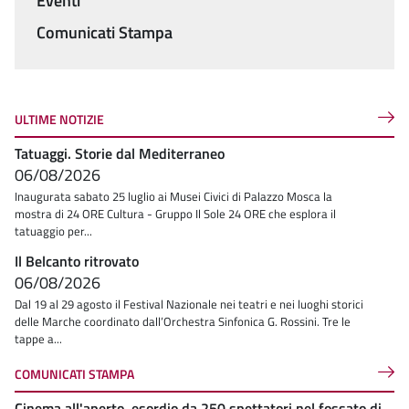
Menu
Eventi
Comunicati Stampa
ULTIME NOTIZIE
Tatuaggi. Storie dal Mediterraneo
06/08/2026
Inaugurata sabato 25 luglio ai Musei Civici di Palazzo Mosca la
mostra di 24 ORE Cultura - Gruppo Il Sole 24 ORE che esplora il
tatuaggio per...
Il Belcanto ritrovato
06/08/2026
Dal 19 al 29 agosto il Festival Nazionale nei teatri e nei luoghi storici
delle Marche coordinato dall’Orchestra Sinfonica G. Rossini. Tre le
tappe a...
COMUNICATI STAMPA
Cinema all'aperto, esordio da 250 spettatori nel fossato di