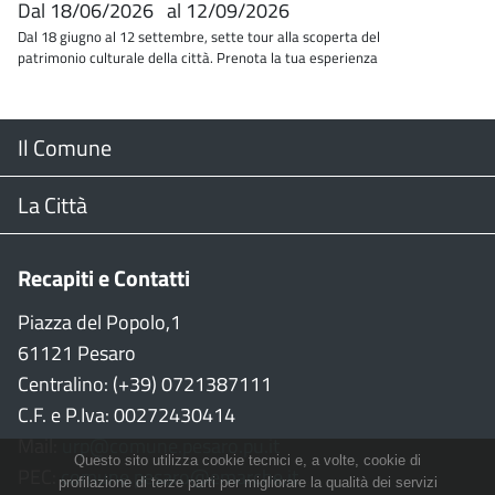
Dal
18/06/2026
al
12/09/2026
Dal 18 giugno al 12 settembre, sette tour alla scoperta del
patrimonio culturale della città. Prenota la tua esperienza
Menu
Il Comune
Footer
Il Sindaco
La Città
Giunta Comunale
Web Cam
Recapiti e Contatti
Consiglio Comunale
Stradario
Piazza del Popolo,1
61121 Pesaro
CON
WiFi
Centralino: (+39) 0721387111
C.F. e P.Iva: 00272430414
Garante persone con disabilità
Città della Musica
Mail:
urp@comune.pesaro.pu.it
Questo sito utilizza cookie tecnici e, a volte, cookie di
PEC:
comune.pesaro@emarche.it
Richiesta sale e patrocinio
Città della Bicicletta
profilazione di terze parti per migliorare la qualità dei servizi